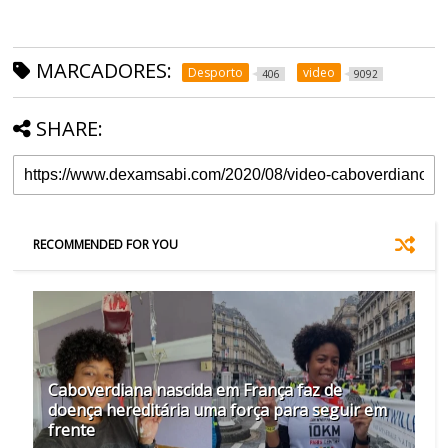
MARCADORES:
Desporto
video
406
9092
SHARE:
RECOMMENDED FOR YOU
Caboverdiana nascida em França faz de
doença hereditária uma força para seguir em
frente