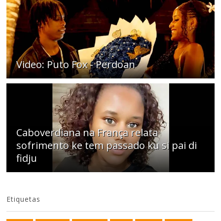
Video: Puto Fox - Perdoan
Caboverdiana na França relata
sofrimento ke tem passado ku si pai di
fidju
Etiquetas