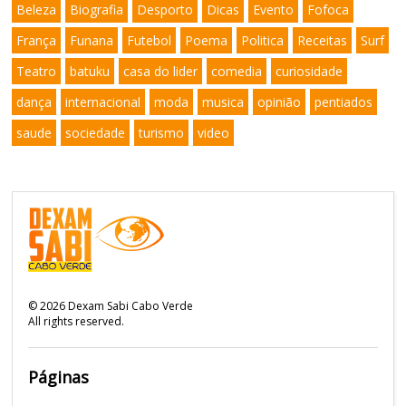
Beleza
Biografia
Desporto
Dicas
Evento
Fofoca
França
Funana
Futebol
Poema
Politica
Receitas
Surf
Teatro
batuku
casa do lider
comedia
curiosidade
dança
internacional
moda
musica
opinião
pentiados
saude
sociedade
turismo
video
©
2026
Dexam Sabi Cabo Verde
All rights reserved.
Páginas