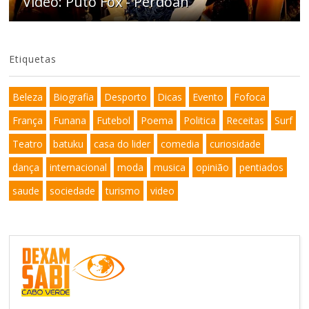
Video: Puto Fox - Perdoan
Etiquetas
Beleza
Biografia
Desporto
Dicas
Evento
Fofoca
França
Funana
Futebol
Poema
Politica
Receitas
Surf
Teatro
batuku
casa do lider
comedia
curiosidade
dança
internacional
moda
musica
opinião
pentiados
saude
sociedade
turismo
video