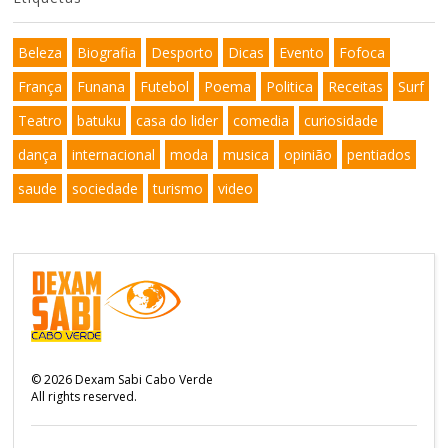
Beleza
Biografia
Desporto
Dicas
Evento
Fofoca
França
Funana
Futebol
Poema
Politica
Receitas
Surf
Teatro
batuku
casa do lider
comedia
curiosidade
dança
internacional
moda
musica
opinião
pentiados
saude
sociedade
turismo
video
©
2026
Dexam Sabi Cabo Verde
All rights reserved.