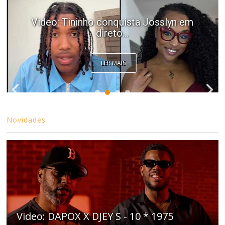
Video: Tininho conquista Josslyn em
direto...
LER MAIS
Novidades
Video: DAPOX X DJEY S - 10 * 1975