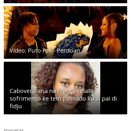
Video: Puto Fox - Perdoan
Caboverdiana na França relata
sofrimento ke tem passado ku si pai di
fidju
Etiquetas