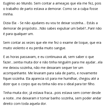
Eugénio ao Mundo. Sem contar a ameaças que ela me fez, pois
o trabalho de parto estava a demorar. Como se a culpa fosse
minha.
Dizia Ela: - Se não ajudares eu vou te deixar sozinha… Estás a
demorar de propósito…Não sabes expulsar um bebé?...Parir não
é para qualquer um.
Sem contar as vezes que ele me fez o exame de toque, que era
muito violento e eu perdia muito sangue.
E as horas passavam, e eu continuava ali, sem saber o que
fazer…sentia muita dor e não tinha ninguém para me ajudar…ela
me deixou sozinha, não me deixaram sequer ter um
acompanhante. Me levaram para sala de parto, e novamente
fiquei sozinha. Ela aparecia só para me humilhar, chegou até a
dizer que o corpo que eu tinha não era o ideal para ter filho.
Tinha muita dor, já estava fraca…pois estava sem comer desde
a noite…me deixaram ir tomar banho sozinha, sem poder andar
direito com toda aquela dor.