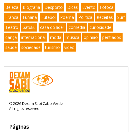
Beleza
Biografia
Desporto
Dicas
Evento
Fofoca
França
Funana
Futebol
Poema
Politica
Receitas
Surf
Teatro
batuku
casa do lider
comedia
curiosidade
dança
internacional
moda
musica
opinião
pentiados
saude
sociedade
turismo
video
©
2026
Dexam Sabi Cabo Verde
All rights reserved.
Páginas