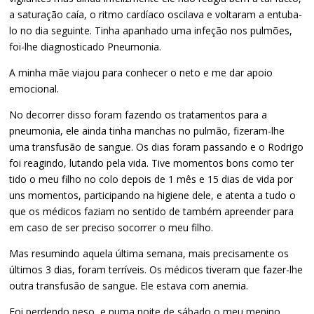
a saturação caía, o ritmo cardíaco oscilava e voltaram a entuba-
lo no dia seguinte. Tinha apanhado uma infeção nos pulmões,
foi-lhe diagnosticado Pneumonia.
A minha mãe viajou para conhecer o neto e me dar apoio
emocional.
No decorrer disso foram fazendo os tratamentos para a
pneumonia, ele ainda tinha manchas no pulmão, fizeram-lhe
uma transfusão de sangue. Os dias foram passando e o Rodrigo
foi reagindo, lutando pela vida. Tive momentos bons como ter
tido o meu filho no colo depois de 1 mês e 15 dias de vida por
uns momentos, participando na higiene dele, e atenta a tudo o
que os médicos faziam no sentido de também apreender para
em caso de ser preciso socorrer o meu filho.
Mas resumindo aquela última semana, mais precisamente os
últimos 3 dias, foram terríveis. Os médicos tiveram que fazer-lhe
outra transfusão de sangue. Ele estava com anemia.
Foi perdendo peso, e numa noite de sábado o meu menino