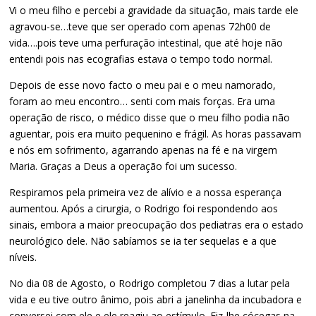
Vi o meu filho e percebi a gravidade da situação, mais tarde ele
agravou-se…teve que ser operado com apenas 72h00 de
vida….pois teve uma perfuração intestinal, que até hoje não
entendi pois nas ecografias estava o tempo todo normal.
Depois de esse novo facto o meu pai e o meu namorado,
foram ao meu encontro… senti com mais forças. Era uma
operação de risco, o médico disse que o meu filho podia não
aguentar, pois era muito pequenino e frágil. As horas passavam
e nós em sofrimento, agarrando apenas na fé e na virgem
Maria. Graças a Deus a operação foi um sucesso.
Respiramos pela primeira vez de alívio e a nossa esperança
aumentou. Após a cirurgia, o Rodrigo foi respondendo aos
sinais, embora a maior preocupação dos pediatras era o estado
neurológico dele. Não sabíamos se ia ter sequelas e a que
níveis.
No dia 08 de Agosto, o Rodrigo completou 7 dias a lutar pela
vida e eu tive outro ânimo, pois abri a janelinha da incubadora e
conversei com ele e ele reagiu ao estímulo. Fiz-lhe cócegas na