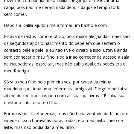
fazer-me companhia até a Dalila chegar para me levar uma
canja, pois não me deram nada depois daquele tempo todo
sem comer.
Depois a Dalila ajudou-me a tomar um banho e comi.
Estava de rastos como é óbvio, pois maior alegria das mães são
os segundos após o nascimento do bebê em que sentem o
contacto pele a pele, e eu não tive o direito a isso. Estava ainda
sem conhecer o meu filho. Podia ir ao corredor de acesso a sala
de incubadoras, espreitar, mas não sabia qual dos bebés era o
meu Rodrigo.
Só vi o meu filho pela primeira vez, por causa da minha
madrinha que tinha uma enfermeira amiga ali. E logo o pediatra
ali me deixou transtornada com as suas palavras: - É culpa sua,
o estado crítico do teu filho.
Foram vários telefonemas, mas não tinha vontade de falar com
ninguém…só chorava as horas todas, e o meu peito cheio de
leite, mas não podia dar a meu filho.