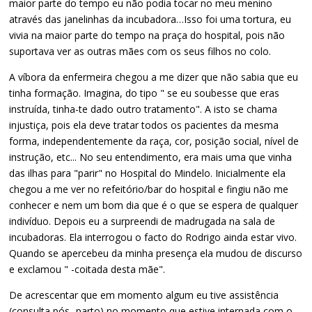
maior parte do tempo eu não podia tocar no meu menino
através das janelinhas da incubadora…Isso foi uma tortura, eu
vivia na maior parte do tempo na praça do hospital, pois não
suportava ver as outras mães com os seus filhos no colo.
A víbora da enfermeira chegou a me dizer que não sabia que eu
tinha formação. Imagina, do tipo " se eu soubesse que eras
instruída, tinha-te dado outro tratamento". A isto se chama
injustiça, pois ela deve tratar todos os pacientes da mesma
forma, independentemente da raça, cor, posição social, nível de
instrução, etc... No seu entendimento, era mais uma que vinha
das ilhas para "parir" no Hospital do Mindelo. Inicialmente ela
chegou a me ver no refeitório/bar do hospital e fingiu não me
conhecer e nem um bom dia que é o que se espera de qualquer
indivíduo. Depois eu a surpreendi de madrugada na sala de
incubadoras. Ela interrogou o facto do Rodrigo ainda estar vivo.
Quando se apercebeu da minha presença ela mudou de discurso
e exclamou " -coitada desta mãe".
De acrescentar que em momento algum eu tive assistência
(consulta pós- parto) no momento que estive internada com o