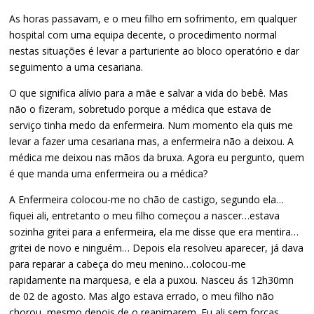
As horas passavam, e o meu filho em sofrimento, em qualquer
hospital com uma equipa decente, o procedimento normal
nestas situações é levar a parturiente ao bloco operatório e dar
seguimento a uma cesariana.
O que significa alívio para a mãe e salvar a vida do bebê. Mas
não o fizeram, sobretudo porque a médica que estava de
serviço tinha medo da enfermeira. Num momento ela quis me
levar a fazer uma cesariana mas, a enfermeira não a deixou. A
médica me deixou nas mãos da bruxa. Agora eu pergunto, quem
é que manda uma enfermeira ou a médica?
A Enfermeira colocou-me no chão de castigo, segundo ela…
fiquei ali, entretanto o meu filho começou a nascer…estava
sozinha gritei para a enfermeira, ela me disse que era mentira…
gritei de novo e ninguém… Depois ela resolveu aparecer, já dava
para reparar a cabeça do meu menino…colocou-me
rapidamente na marquesa, e ela a puxou. Nasceu ás 12h30mn
de 02 de agosto. Mas algo estava errado, o meu filho não
chorou, mesmo depois de o reanimarem. Eu ali sem forças,