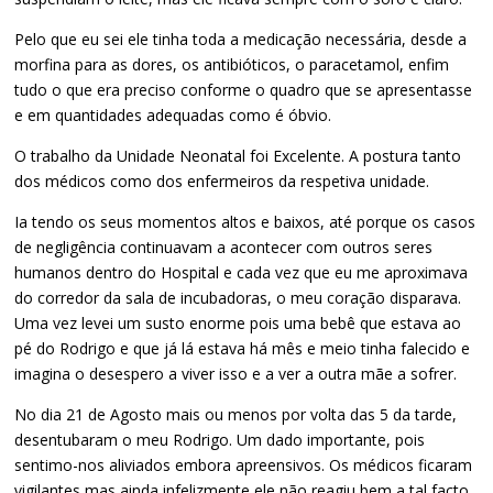
Pelo que eu sei ele tinha toda a medicação necessária, desde a
morfina para as dores, os antibióticos, o paracetamol, enfim
tudo o que era preciso conforme o quadro que se apresentasse
e em quantidades adequadas como é óbvio.
O trabalho da Unidade Neonatal foi Excelente. A postura tanto
dos médicos como dos enfermeiros da respetiva unidade.
Ia tendo os seus momentos altos e baixos, até porque os casos
de negligência continuavam a acontecer com outros seres
humanos dentro do Hospital e cada vez que eu me aproximava
do corredor da sala de incubadoras, o meu coração disparava.
Uma vez levei um susto enorme pois uma bebê que estava ao
pé do Rodrigo e que já lá estava há mês e meio tinha falecido e
imagina o desespero a viver isso e a ver a outra mãe a sofrer.
No dia 21 de Agosto mais ou menos por volta das 5 da tarde,
desentubaram o meu Rodrigo. Um dado importante, pois
sentimo-nos aliviados embora apreensivos. Os médicos ficaram
vigilantes mas ainda infelizmente ele não reagiu bem a tal facto,