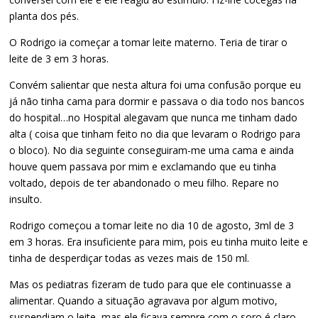
planta dos pés.
O Rodrigo ia começar a tomar leite materno. Teria de tirar o
leite de 3 em 3 horas.
Convém salientar que nesta altura foi uma confusão porque eu
já não tinha cama para dormir e passava o dia todo nos bancos
do hospital…no Hospital alegavam que nunca me tinham dado
alta ( coisa que tinham feito no dia que levaram o Rodrigo para
o bloco). No dia seguinte conseguiram-me uma cama e ainda
houve quem passava por mim e exclamando que eu tinha
voltado, depois de ter abandonado o meu filho. Repare no
insulto.
Rodrigo começou a tomar leite no dia 10 de agosto, 3ml de 3
em 3 horas. Era insuficiente para mim, pois eu tinha muito leite e
tinha de desperdiçar todas as vezes mais de 150 ml.
Mas os pediatras fizeram de tudo para que ele continuasse a
alimentar. Quando a situação agravava por algum motivo,
suspendiam o leite, mas ele ficava sempre com o soro é claro.