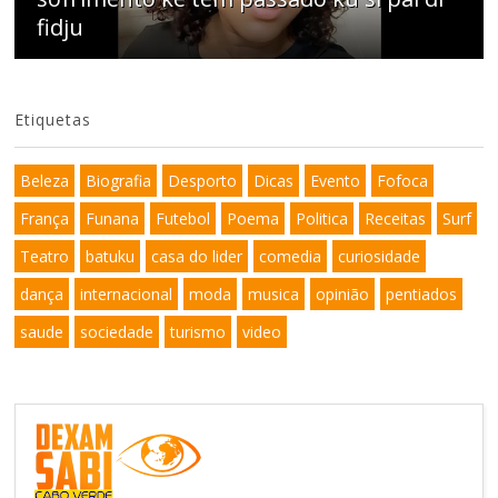
fidju
Etiquetas
Beleza
Biografia
Desporto
Dicas
Evento
Fofoca
França
Funana
Futebol
Poema
Politica
Receitas
Surf
Teatro
batuku
casa do lider
comedia
curiosidade
dança
internacional
moda
musica
opinião
pentiados
saude
sociedade
turismo
video