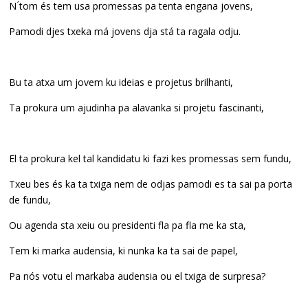
N ́tom és tem usa promessas pa tenta engana jovens,
Pamodi djes txeka má jovens dja stá ta ragala odju.
Bu ta atxa um jovem ku ideias e projetus brilhanti,
Ta prokura um ajudinha pa alavanka si projetu fascinanti,
El ta prokura kel tal kandidatu ki fazi kes promessas sem fundu,
Txeu bes és ka ta txiga nem de odjas pamodi es ta sai pa porta
de fundu,
Ou agenda sta xeiu ou presidenti fla pa fla me ka sta,
Tem ki marka audensia, ki nunka ka ta sai de papel,
Pa nós votu el markaba audensia ou el txiga de surpresa?