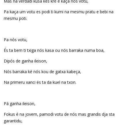
Más na verdadi kusa kes kre é kaça nós votu,
Pa kaça um votu es podi ti kumi na mesmu pratu e bebi na
mesmu poti.
Pa nós votu,
És ta bem ti txiga nós kasa ou nós barraka numa boa,
Dipós de ganha ileison,
Nós barraka ké nós kou de gatxa kabeça,
Na primeru xanci és ta da kuel na txon.
Pá ganha ileison,
Fokus é na jovem, pamodi votu de nós mas grandis dja sta
garantidu,