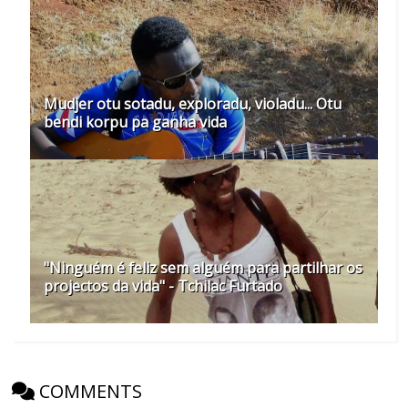
Mudjer otu sotadu, exploradu, violadu... Otu
bendi korpu pa ganha vida
"Ninguém é feliz sem alguém para partilhar os
projectos da vida" - Tchilac Furtado
COMMENTS