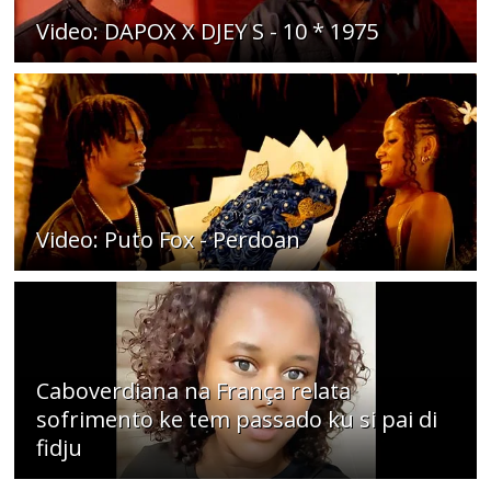
Video: DAPOX X DJEY S - 10 * 1975
Video: Puto Fox - Perdoan
Caboverdiana na França relata
sofrimento ke tem passado ku si pai di
fidju