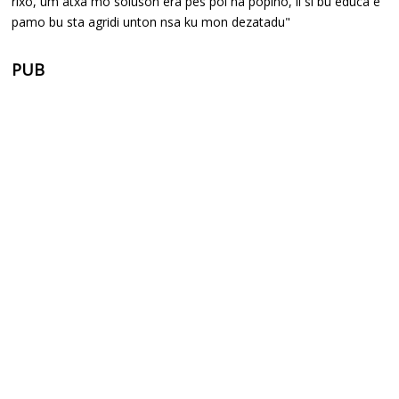
rixo, um atxa mo soluson era pes poi na popino, li si bu educa e
pamo bu sta agridi unton nsa ku mon dezatadu"
PUB