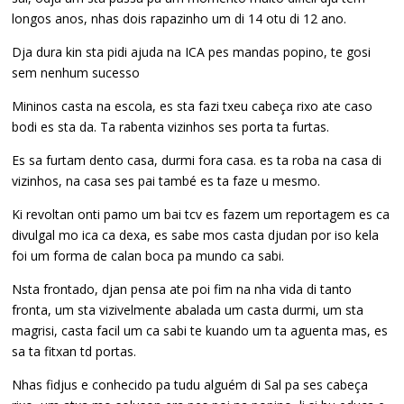
longos anos, nhas dois rapazinho um di 14 otu di 12 ano.
Dja dura kin sta pidi ajuda na ICA pes mandas popino, te gosi
sem nenhum sucesso
Mininos casta na escola, es sta fazi txeu cabeça rixo ate caso
bodi es sta da. Ta rabenta vizinhos ses porta ta furtas.
Es sa furtam dento casa, durmi fora casa. es ta roba na casa di
vizinhos, na casa ses pai també es ta faze u mesmo.
Ki revoltan onti pamo um bai tcv es fazem um reportagem es ca
divulgal mo ica ca dexa, es sabe mos casta djudan por iso kela
foi um forma de calan boca pa mundo ca sabi.
Nsta frontado, djan pensa ate poi fim na nha vida di tanto
fronta, um sta vizivelmente abalada um casta durmi, um sta
magrisi, casta facil um ca sabi te kuando um ta aguenta mas, es
sa ta fitxan td portas.
Nhas fidjus e conhecido pa tudu alguém di Sal pa ses cabeça