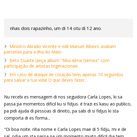
nhas dois rapazinho, um di 14 otu di 12 ano.
Ministro Abraão Vicente e edil Manuel Ribeiro avaliam
parcerias para a ilha do Maio
Beto Duarte lança album "Nha Alma Gémea" com
participação de artistas trigeracionais
Em caso de ataque de coração tens apenas 10 segundos
para salvar a tua vida! O que deves fazer…
Nu recebi es mensagem di nos seguidora Carla Lopes, ki sa
passa pa momentos dificil ku si fidjus. é trazi es kasu ao publico,
pa pidi ajuda di pessoas di direito, pa sabi di si fidjus ki sta
comporta di es forma...
"Oi boa noite. nha nome e Carla Lopes mae di 5 fidju, mi e de
sal, odja um sta passa pa um momento muito dificil dja tem