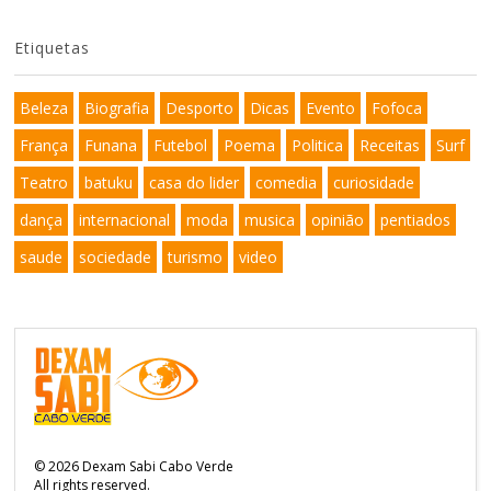
Etiquetas
Beleza
Biografia
Desporto
Dicas
Evento
Fofoca
França
Funana
Futebol
Poema
Politica
Receitas
Surf
Teatro
batuku
casa do lider
comedia
curiosidade
dança
internacional
moda
musica
opinião
pentiados
saude
sociedade
turismo
video
©
2026
Dexam Sabi Cabo Verde
All rights reserved.