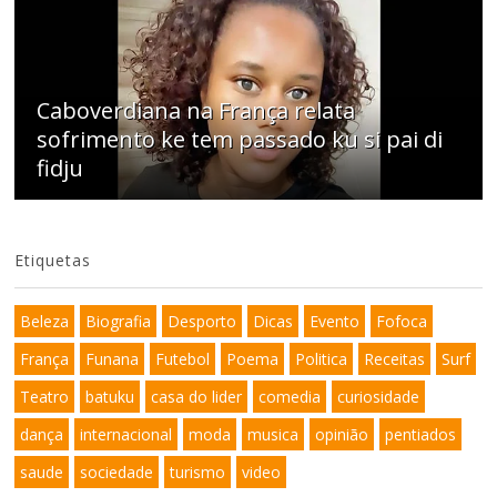
Caboverdiana na França relata
sofrimento ke tem passado ku si pai di
fidju
Etiquetas
Beleza
Biografia
Desporto
Dicas
Evento
Fofoca
França
Funana
Futebol
Poema
Politica
Receitas
Surf
Teatro
batuku
casa do lider
comedia
curiosidade
dança
internacional
moda
musica
opinião
pentiados
saude
sociedade
turismo
video