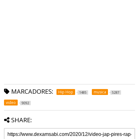
MARCADORES:
Hip Hop
musica
1485
5287
video
9092
SHARE: