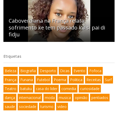
Caboverdiana na França relata
sofrimento ke tem passado ku si pai di
fidju
Etiquetas
Beleza
Biografia
Desporto
Dicas
Evento
Fofoca
França
Funana
Futebol
Poema
Politica
Receitas
Surf
Teatro
batuku
casa do lider
comedia
curiosidade
dança
internacional
moda
musica
opinião
pentiados
saude
sociedade
turismo
video