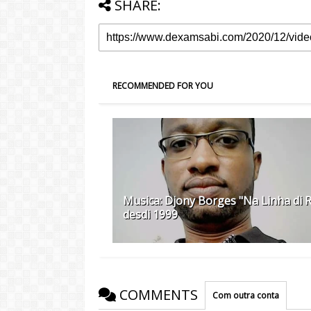
SHARE:
RECOMMENDED FOR YOU
Musica: Djony Borges "Na Linha di 
desdi 1999
COMMENTS
Com outra conta