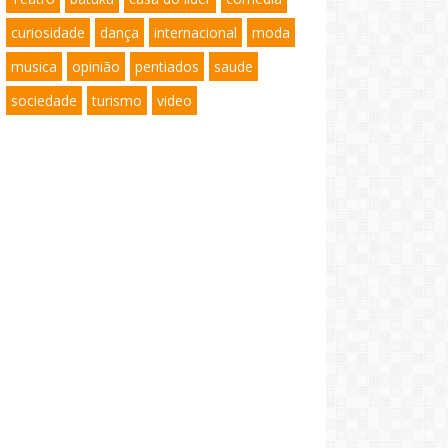
curiosidade
dança
internacional
moda
musica
opinião
pentiados
saude
sociedade
turismo
video