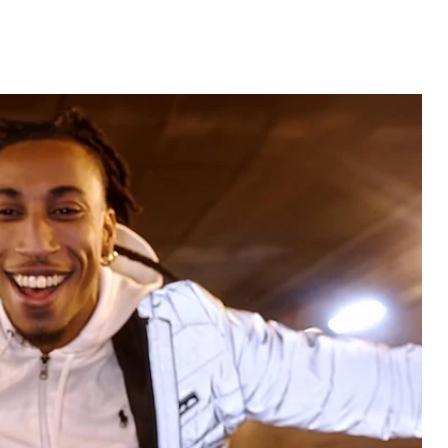
erdiana konta
fazel larga
Video: Mãe e Pai
volta pa Cabo
surpreendido na Cabo
rde
Verde. Es ka sa speraba
 MAIS
LER MAIS