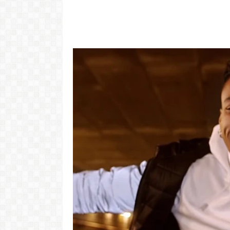
Video: Cabov
motivo ki 
"Com 16 anos fui para cama
Portugal pa 
com o Presidente "
Ve
LER MAIS
LER