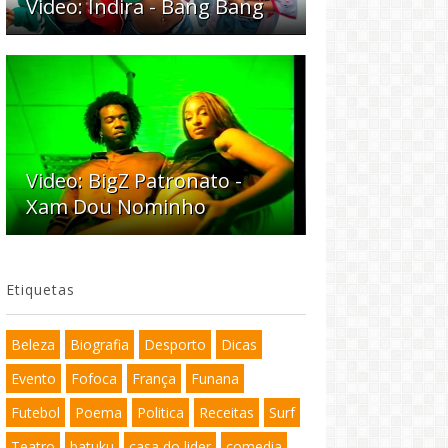
Video: Indira - Bang Bang
Video: BigZ Patronato -
Xam Dou Nominho
Etiquetas
Beleza
Biografia
Desporto
Dicas
Evento
Fofoca
França
Funana
Futebol
Poema
Politica
Receitas
Surf
Teatro
batuku
casa do lider
comedia