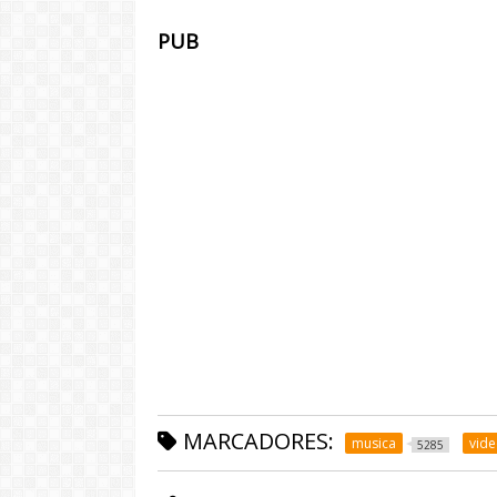
PUB
MARCADORES:
musica
vid
5285