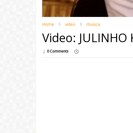
Home
video
musica
Video: JULINHO 
0 Comments