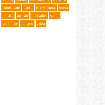
curiosidade
dança
internacional
moda
musica
opinião
pentiados
saude
sociedade
turismo
video