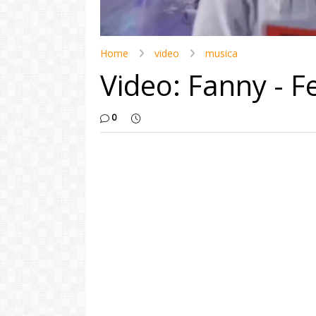
Home
video
musica
Video: Fanny - F
0