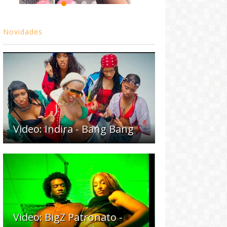
Novidades
Video: Indira - Bang Bang
Video: BigZ Patronato -