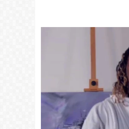
"Com 16 anos
com o Pr
LER