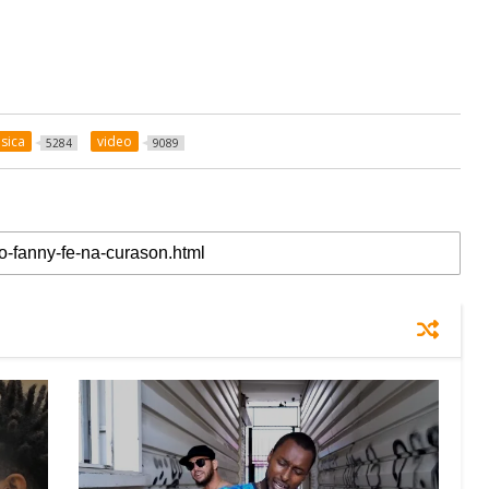
sica
video
5284
9089