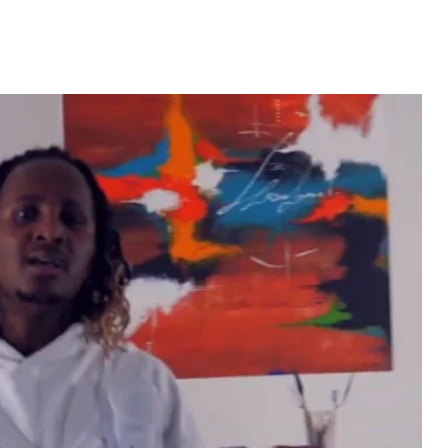
Video: Caboverdiana konta
motivo ki fazel larga
 fui para cama
Portugal pa volta pa Cabo
esidente "
Verde
 MAIS
LER MAIS