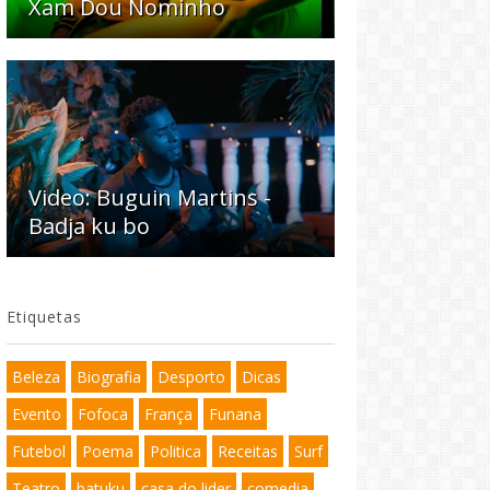
Xam Dou Nominho
Video: Buguin Martins -
Badja ku bo
Etiquetas
Beleza
Biografia
Desporto
Dicas
Evento
Fofoca
França
Funana
Futebol
Poema
Politica
Receitas
Surf
Teatro
batuku
casa do lider
comedia