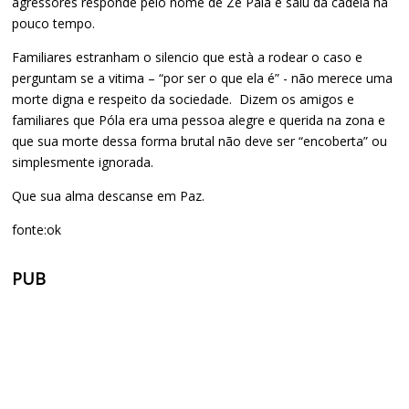
agressores responde pelo nome de Ze Pála e saiu da cadeia há
pouco tempo.
Familiares estranham o silencio que està a rodear o caso e
perguntam se a vitima – “por ser o que ela é” - não merece uma
morte digna e respeito da sociedade. Dizem os amigos e
familiares que Póla era uma pessoa alegre e querida na zona e
que sua morte dessa forma brutal não deve ser “encoberta” ou
simplesmente ignorada.
Que sua alma descanse em Paz.
fonte:ok
PUB