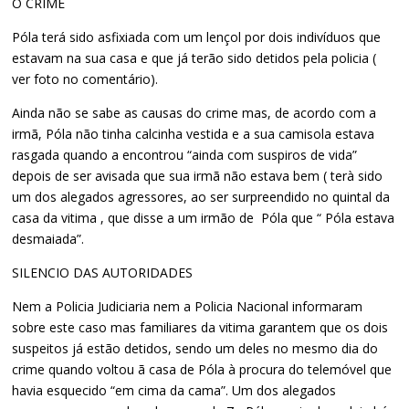
O CRIME
Póla terá sido asfixiada com um lençol por dois indivíduos que
estavam na sua casa e que já terão sido detidos pela policia (
ver foto no comentário).
Ainda não se sabe as causas do crime mas, de acordo com a
irmã, Póla não tinha calcinha vestida e a sua camisola estava
rasgada quando a encontrou “ainda com suspiros de vida”
depois de ser avisada que sua irmã não estava bem ( terà sido
um dos alegados agressores, ao ser surpreendido no quintal da
casa da vitima , que disse a um irmão de Póla que “ Póla estava
desmaiada”.
SILENCIO DAS AUTORIDADES
Nem a Policia Judiciaria nem a Policia Nacional informaram
sobre este caso mas familiares da vitima garantem que os dois
suspeitos já estão detidos, sendo um deles no mesmo dia do
crime quando voltou ã casa de Póla à procura do telemóvel que
havia esquecido “em cima da cama”. Um dos alegados