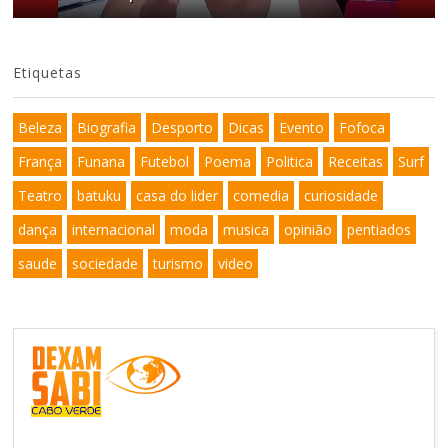
Etiquetas
Beleza
Biografia
Desporto
Dicas
Evento
Fofoca
França
Funana
Futebol
Poema
Politica
Receitas
Surf
Teatro
batuku
casa do lider
comedia
curiosidade
dança
internacional
moda
musica
opinião
pentiados
saude
sociedade
turismo
video