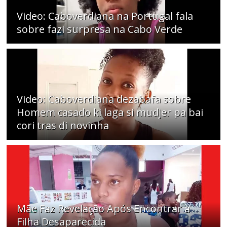
Video: Caboverdiana na Portugal fala
sobre fazi surpresa na Cabo Verde
Video: Caboverdiana dezabafa sobre
Homem casado ki laga si mudjer pa bai
cori tras di novinha
Mãe Faz Revelação Após Encontrar a
Filha Desaparecida