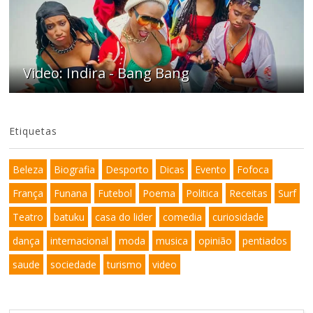
Video: Indira - Bang Bang
Etiquetas
Beleza
Biografia
Desporto
Dicas
Evento
Fofoca
França
Funana
Futebol
Poema
Politica
Receitas
Surf
Teatro
batuku
casa do lider
comedia
curiosidade
dança
internacional
moda
musica
opinião
pentiados
saude
sociedade
turismo
video