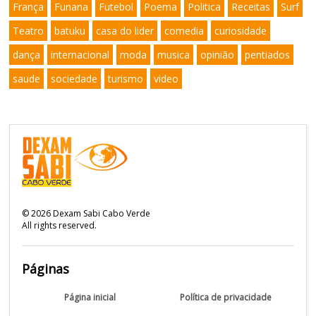
França
Funana
Futebol
Poema
Politica
Receitas
Surf
Teatro
batuku
casa do lider
comedia
curiosidade
dança
internacional
moda
musica
opinião
pentiados
saude
sociedade
turismo
video
©
2026
Dexam Sabi Cabo Verde
All rights reserved.
Páginas
Página inicial
Política de privacidade