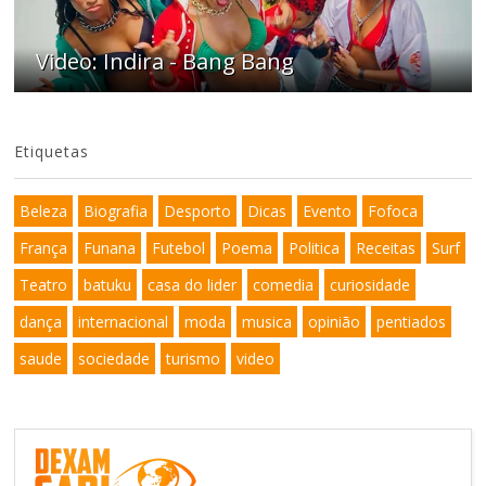
Video: Indira - Bang Bang
Etiquetas
Beleza
Biografia
Desporto
Dicas
Evento
Fofoca
França
Funana
Futebol
Poema
Politica
Receitas
Surf
Teatro
batuku
casa do lider
comedia
curiosidade
dança
internacional
moda
musica
opinião
pentiados
saude
sociedade
turismo
video