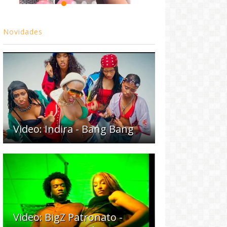
Novidades
Video: Indira - Bang Bang
Video: BigZ Patronato -