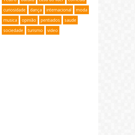
curiosidade
dança
internacional
moda
musica
opinião
pentiados
saude
sociedade
turismo
video