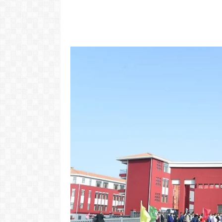
"Com 16 anos
com o Pr
LER