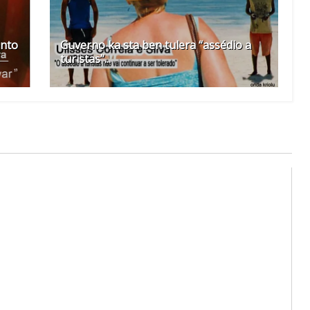
ento
Guverno ka sta ben tulera “assédio a
turistas”...