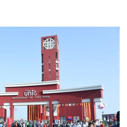
Video: Caboverdiana konta
motivo ki fazel larga
 fui para cama
Portugal pa volta pa Cabo
esidente "
Verde
 MAIS
LER MAIS