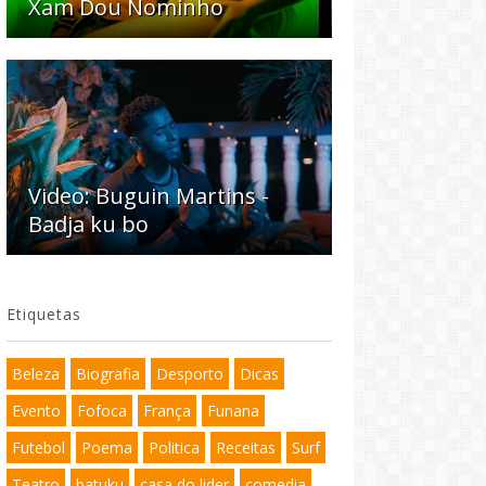
Xam Dou Nominho
Video: Buguin Martins -
Badja ku bo
Etiquetas
Beleza
Biografia
Desporto
Dicas
Evento
Fofoca
França
Funana
Futebol
Poema
Politica
Receitas
Surf
Teatro
batuku
casa do lider
comedia