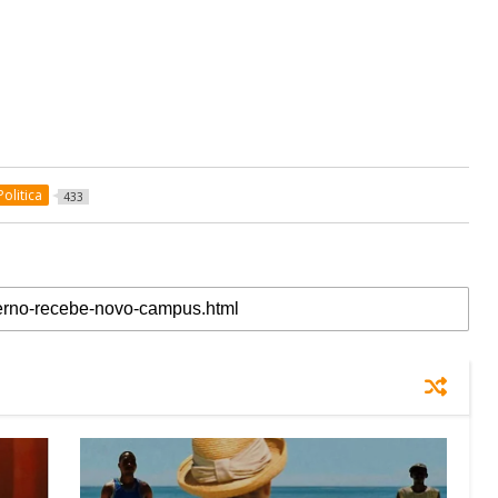
Politica
433