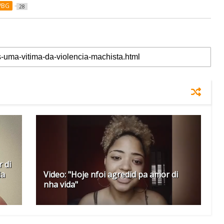
VBG
28
 di
ia
Video: "Hoje nfoi agredid pa amor di
nha vida"