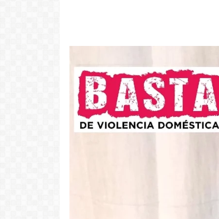
"Com 16 anos
com o Pr
LER