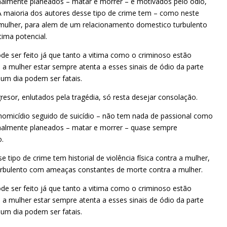
nalmente planeados – matar e morrer – e motivados pelo ódio,
A maioria dos autores desse tipo de crime tem – como neste
 a mulher, para alem de um relacionamento domestico turbulento
ima potencial.
 ser feito já que tanto a vitima como o criminoso estão
a mulher estar sempre atenta a esses sinais de ódio da parte
m dia podem ser fatais.
sor, enlutados pela tragédia, só resta desejar consolação.
homicídio seguido de suicídio – não tem nada de passional como
onalmente planeados – matar e morrer – quase sempre
o.
tipo de crime tem historial de violência física contra a mulher,
rbulento com ameaças constantes de morte contra a mulher.
 ser feito já que tanto a vitima como o criminoso estão
a mulher estar sempre atenta a esses sinais de ódio da parte
m dia podem ser fatais.