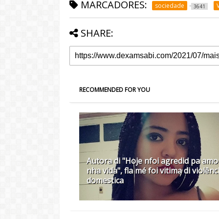
MARCADORES:
sociedade
3641
SHARE:
RECOMMENDED FOR YOU
Autora di "Hoje nfoi agredid pa amor
nha vida", fla mé foi vitima di violênc
domestica