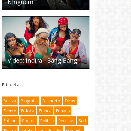
Ninguém
Video: Indira - Bang Bang
Etiquetas
Beleza
Biografia
Desporto
Dicas
Evento
Fofoca
França
Funana
Futebol
Poema
Politica
Receitas
Surf
Teatro
batuku
casa do lider
comedia