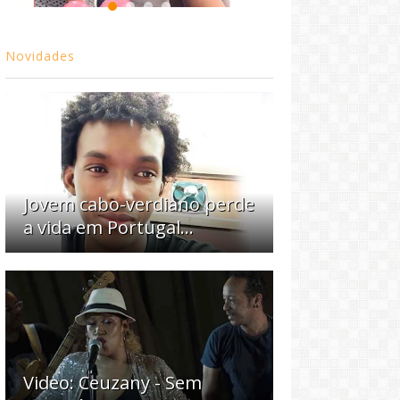
Novidades
Jovem cabo-verdiano perde
a vida em Portugal...
Video: Ceuzany - Sem