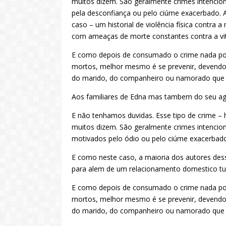
muitos dizem. São geralmente crimes intencio
pela desconfiança ou pelo ciúme exacerbado. 
caso – um historial de violência física contra
com ameaças de morte constantes contra a vit
E como depois de consumado o crime nada pode
mortos, melhor mesmo é se prevenir, devendo 
do marido, do companheiro ou namorado que u
Aos familiares de Edna mas tambem do seu agre
E não tenhamos duvidas. Esse tipo de crime – 
muitos dizem. São geralmente crimes intenci
motivados pelo ódio ou pelo ciúme exacerbad
E como neste caso, a maioria dos autores desse 
para alem de um relacionamento domestico tu
E como depois de consumado o crime nada pode
mortos, melhor mesmo é se prevenir, devendo 
do marido, do companheiro ou namorado que u