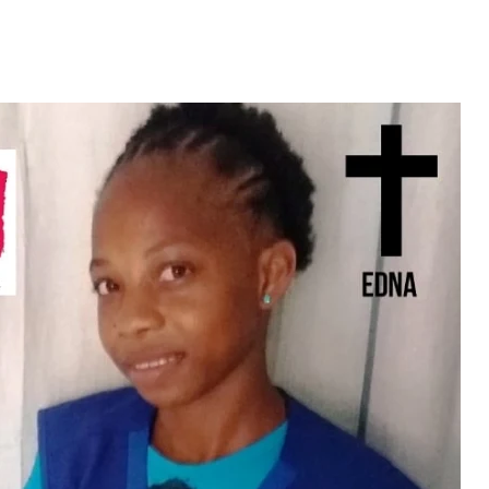
Video: Caboverdiana konta
motivo ki fazel larga
 fui para cama
Portugal pa volta pa Cabo
esidente "
Verde
 MAIS
LER MAIS