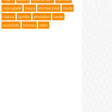
curiosidade
dança
internacional
moda
musica
opinião
pentiados
saude
sociedade
turismo
video