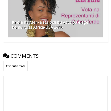
Kriola na Merka sta pidi bu voto pa elegel
komu Miss Africa/USA 2016
COMMENTS
Com outra conta