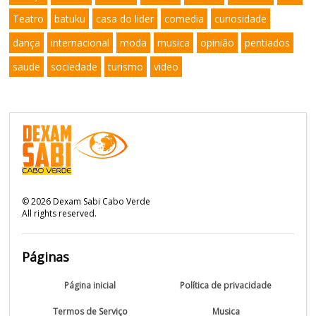
Teatro
batuku
casa do lider
comedia
curiosidade
dança
internacional
moda
musica
opinião
pentiados
saude
sociedade
turismo
video
©
2026
Dexam Sabi Cabo Verde
All rights reserved.
Páginas
Página inicial
Política de privacidade
Termos de Serviço
Musica