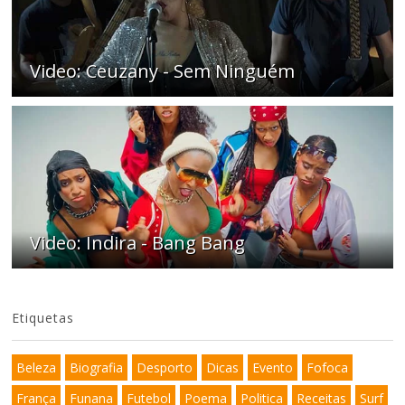
Video: Ceuzany - Sem Ninguém
Video: Indira - Bang Bang
Etiquetas
Beleza
Biografia
Desporto
Dicas
Evento
Fofoca
França
Funana
Futebol
Poema
Politica
Receitas
Surf