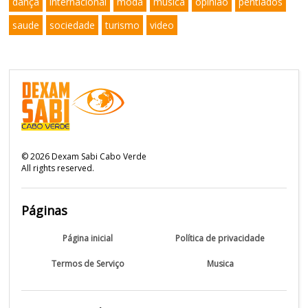
dança
internacional
moda
musica
opinião
pentiados
saude
sociedade
turismo
video
©
2026
Dexam Sabi Cabo Verde
All rights reserved.
Páginas
Página inicial
Política de privacidade
Termos de Serviço
Musica