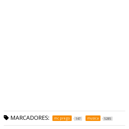
MARCADORES:
mc prego
musica
147
5285