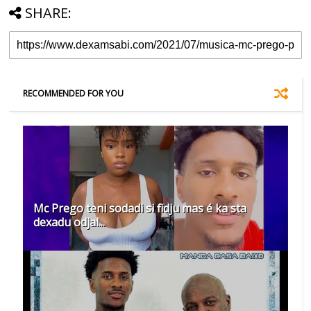
SHARE:
RECOMMENDED FOR YOU
Mc Prego teni sodadi si fidju mas é ka sta
dexadu odjal...