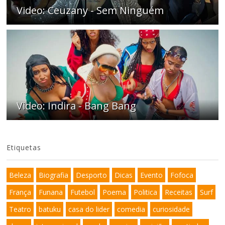
Video: Ceuzany - Sem Ninguém
Video: Indira - Bang Bang
Etiquetas
Beleza
Biografia
Desporto
Dicas
Evento
Fofoca
França
Funana
Futebol
Poema
Politica
Receitas
Surf
Teatro
batuku
casa do lider
comedia
curiosidade