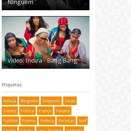
Ninguém
Video: Indira - Bang Bang
Etiquetas
Beleza
Biografia
Desporto
Dicas
Evento
Fofoca
França
Funana
Futebol
Poema
Politica
Receitas
Surf
Teatro
batuku
casa do lider
comedia