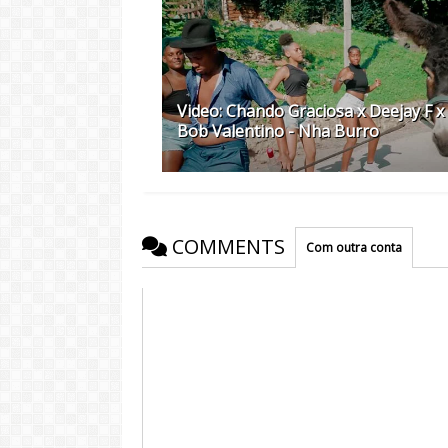
Video: Chando Graciosa x Deejay F x
Bob Valentino - Nha Burro
COMMENTS
Com outra conta