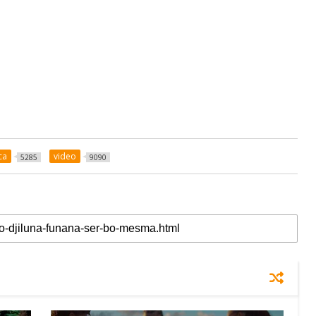
ca
video
5285
9090