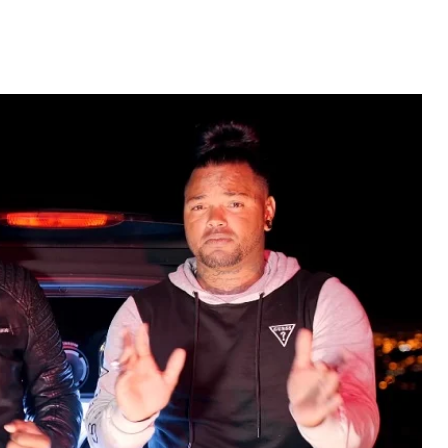
Video: Caboverdiana konta
motivo ki fazel larga
 fui para cama
Portugal pa volta pa Cabo
esidente "
Verde
 MAIS
LER MAIS