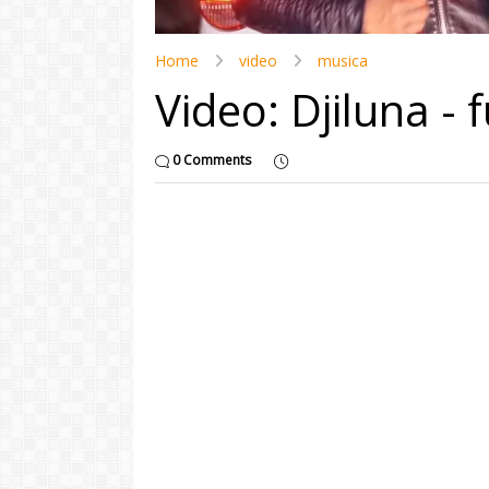
Home
video
musica
Video: Djiluna 
0 Comments