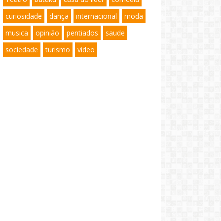
curiosidade
dança
internacional
moda
musica
opinião
pentiados
saude
sociedade
turismo
video