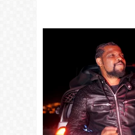
"Com 16 anos
com o Pr
LER