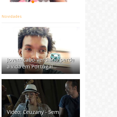
Novidades
Jovem cabo-verdiano perde
a vida em Portugal...
Video: Ceuzany - Sem