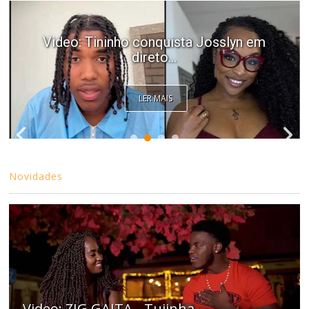
Video: Tininho conquista Josslyn em
direto...
LER MAIS
Novidades
Video: ZIG GAITA - Tujinha