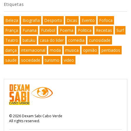
Etiquetas
Beleza
Biografia
Desporto
Dicas
Evento
Fofoca
França
Funana
Futebol
Poema
Politica
Receitas
Surf
Teatro
batuku
casa do lider
comedia
curiosidade
dança
internacional
moda
musica
opinião
pentiados
saude
sociedade
turismo
video
©
2026
Dexam Sabi Cabo Verde
All rights reserved.