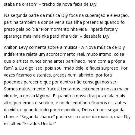
staba na orason" – trecho da nova faixa de Djy.
Na segunda parte da música Djy foca na superação e elevação,
partilha também a dor de ver a sua filha presenciar quando foi
preso pela polícia “Pior momento nha vida... nperdi força y
sperança mas inda nka perdi nha vida” – desabafa Djy.
Anilton Levy comenta sobre a música - A Nova música de Djy
Indiferente relata um acontecimento real, muito íntimo, coisa
que o artista nunca tinha antes partilhado, nem com a própria
família. Eu digo isso, pois sou irmão dele, e fiquei surpreso. Por
vezes ficamos distantes, presos num labirinto, por fora
podemos parecer o que por dentro não conseguimos ser.
Somos naturalmente fracos, tentamos esconder a nossa maior
virtude, a nossa lágrima. E quando a nossa fraqueza fala mais
alto, perdemos o sentido, e no desequilíbrio ficamos distantes
da vida, e quando tudo parece perdido, Deus dá-nos segunda
chance. “Segunda chance” podia ser o nome da música, mas Djy
escolheu “Estados Unidos”