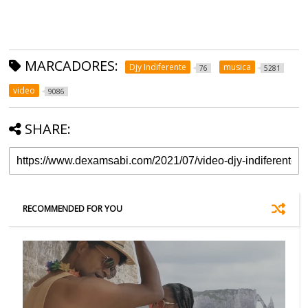
MARCADORES:
Djy Indiferente
musica
76
5281
video
9086
SHARE:
RECOMMENDED FOR YOU