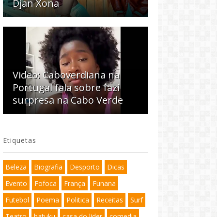
Djan Xona
Video: Caboverdiana na
Portugal fala sobre fazi
surpresa na Cabo Verde
Etiquetas
Beleza
Biografia
Desporto
Dicas
Evento
Fofoca
França
Funana
Futebol
Poema
Politica
Receitas
Surf
Teatro
batuku
casa do lider
comedia