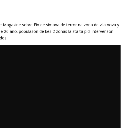
 Magazine sobre Fin de simana de terror na zona de vila nova y
 26 ano. populason de kes 2 zonas la sta ta pidi intervenson
dos.