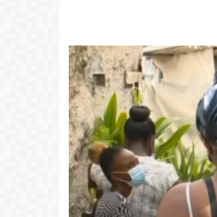
Video: Mãe e Pai
surpreendido na Cabo
Video: Tini
Verde. Es ka sa speraba
Josslyn e
LER MAIS
LER