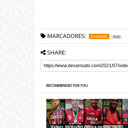
MARCADORES:
sociedade
3640
SHARE:
RECOMMENDED FOR YOU
Video: Incêndio causa morte de 10