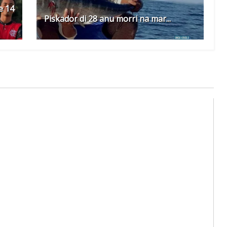
e 14
Piskador di 28 anu morri na mar...