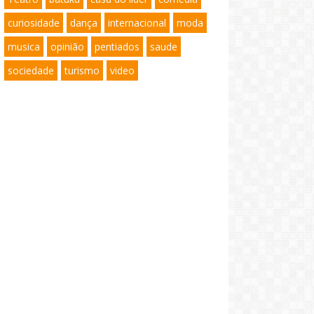
curiosidade
dança
internacional
moda
musica
opinião
pentiados
saude
sociedade
turismo
video