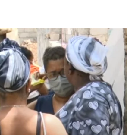
nho conquista
"Com 16 anos fui para cama
m direto...
com o Presidente "
 MAIS
LER MAIS