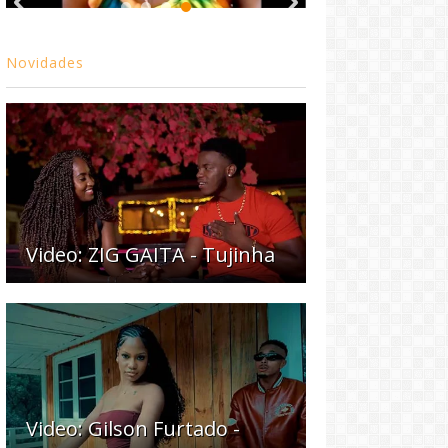
Novidades
Video: ZIG GAITA - Tujinha
Video: Gilson Furtado -