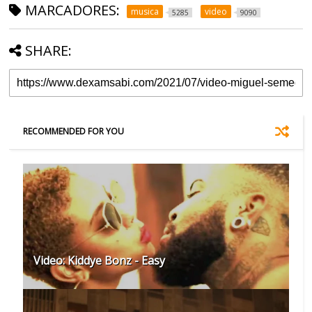
MARCADORES:
musica
video
5285
9090
SHARE:
RECOMMENDED FOR YOU
Video: Kiddye Bonz - Easy