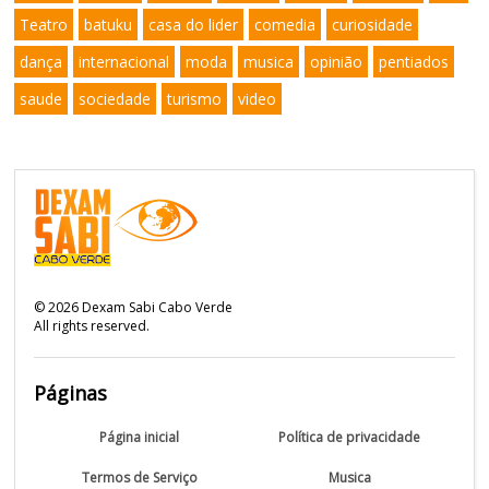
Teatro
batuku
casa do lider
comedia
curiosidade
dança
internacional
moda
musica
opinião
pentiados
saude
sociedade
turismo
video
©
2026
Dexam Sabi Cabo Verde
All rights reserved.
Páginas
Página inicial
Política de privacidade
Termos de Serviço
Musica