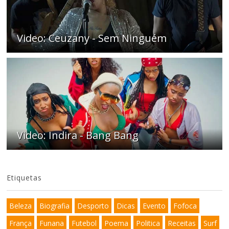
Video: Ceuzany - Sem Ninguém
Video: Indira - Bang Bang
Etiquetas
Beleza
Biografia
Desporto
Dicas
Evento
Fofoca
França
Funana
Futebol
Poema
Politica
Receitas
Surf