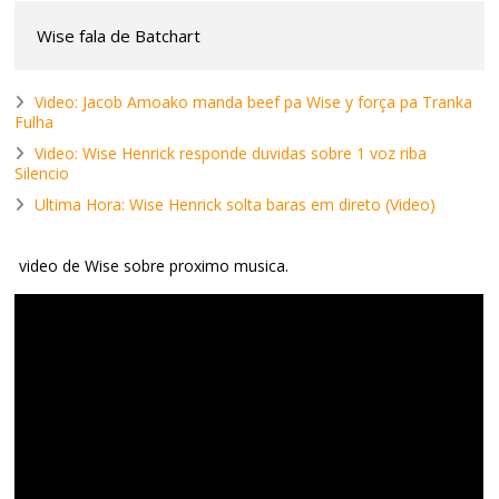
Wise fala de Batchart
Video: Jacob Amoako manda beef pa Wise y força pa Tranka
Fulha
Video: Wise Henrick responde duvidas sobre 1 voz riba
Silencio
Ultima Hora: Wise Henrick solta baras em direto (Video)
video de Wise sobre proximo musica.