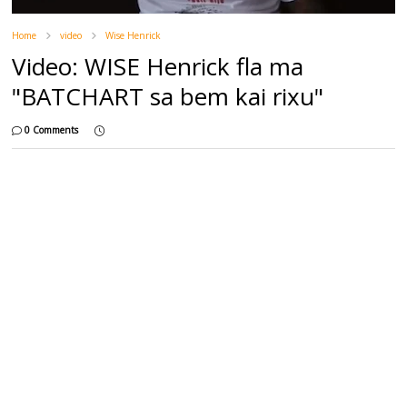
Home
video
Wise Henrick
Video: WISE Henrick fla ma
"BATCHART sa bem kai rixu"
0 Comments