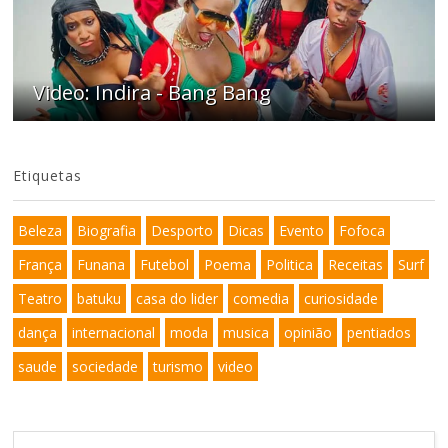
Video: Indira - Bang Bang
Etiquetas
Beleza
Biografia
Desporto
Dicas
Evento
Fofoca
França
Funana
Futebol
Poema
Politica
Receitas
Surf
Teatro
batuku
casa do lider
comedia
curiosidade
dança
internacional
moda
musica
opinião
pentiados
saude
sociedade
turismo
video