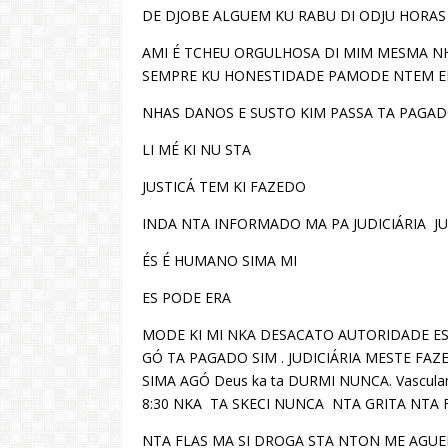
DE DJOBE ALGUEM KU RABU DI ODJU HORAS 
AMI É TCHEU ORGULHOSA DI MIM MESMA NH
SEMPRE KU HONESTIDADE PAMODE NTEM EL 
NHAS DANOS E SUSTO KIM PASSA TA PAGA
LI MÉ KI NU STA
JUSTICÁ TEM KI FAZEDO
INDA NTA INFORMADO MA PA JUDICIÁRIA JUS
ÉS É HUMANO SIMA MI
ES PODE ERA
MODE KI MI NKA DESACATO AUTORIDADE ES
GÓ TA PAGADO SIM . JUDICIÁRIA MESTE FA
SIMA AGÓ Deus ka ta DURMI NUNCA. Vasculam nh
8:30 NKA TA SKECI NUNCA NTA GRITA NTA F
NTA FLAS MA SI DROGA STA NTON ME AGUEM