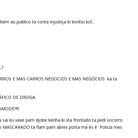
em au publico ta conta injustiça ki kontisi kol...
.?
ARROS E MAS CARROS NEGOCIOS E MAS NEGÓCIOS ka ta
ÁFICO DE DROGA.
MODE?!!!
a sai ku xave pam djobe kenha ki sta frontado ta pedi socorro
to MASCARADO ta flam pam abres porta ma és é Policia mes