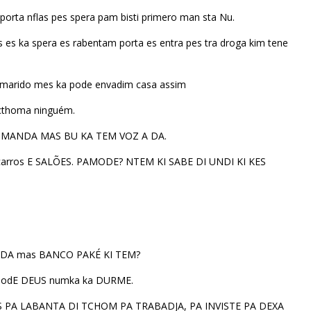
porta nflas pes spera pam bisti primero man sta Nu.
s es ka spera es rabentam porta es entra pes tra droga kim tene
a marido mes ka pode envadim casa assim
a cthoma ninguém.
 MANDA MAS BU KA TEM VOZ A DA.
, carros E SALÕES. PAMODE? NTEM KI SABE DI UNDI KI KES
? INDA mas BANCO PAKÉ KI TEM?
pamodE DEUS numka ka DURME.
A LABANTA DI TCHOM PA TRABADJA, PA INVISTE PA DEXA