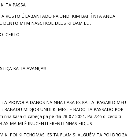
KI TA PASSA.
A ROSTO É LABANTADO PA UNDI KIM BAI Í NTA ANDA
DENTO MI M NASCI KOL DEUS KI DAM EL .
DO CERTO.
TIÇA KA TA AVANÇA!!!
 TA PROVOCA DANOS NA NHA CASA ES KA TA PAGA!!! DIMEU
ZE TRABADU MIDJOR UNDI KI MESTE BADO TA PASSADO POR
a kasa di cabeça pa pé dia 28-07-2021. Pá 7:46 di cedo tí
LAS MA MI É INUCENTI FRENTI NHAS FIDJUS
 KI POI KI TCHOMAS ES TA FLAM SI ALGUÉM TA POI DROGA