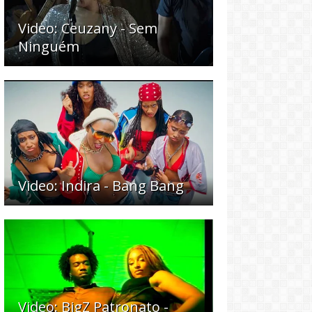
Video: Ceuzany - Sem
Ninguém
Video: Indira - Bang Bang
Video: BigZ Patronato -