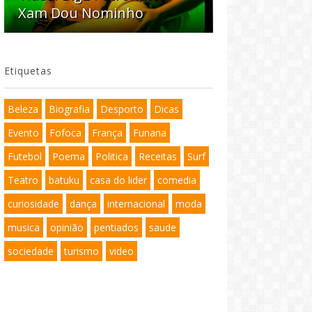
Xam Dou Nominho
Etiquetas
Beleza
Biografia
Desporto
Dicas
Evento
Fofoca
França
Funana
Futebol
Poema
Politica
Receitas
Surf
Teatro
batuku
casa do lider
comedia
curiosidade
dança
internacional
moda
musica
opinião
pentiados
saude
sociedade
turismo
video