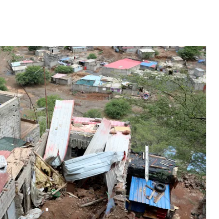
Video: Caboverdiana konta
motivo ki fazel larga
 fui para cama
Portugal pa volta pa Cabo
esidente "
Verde
 MAIS
LER MAIS