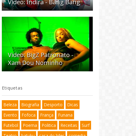
Video: Indira - Bang Bang
Video: BigZ Patronato -
Xam Dou Nominho
Etiquetas
Beleza
Biografia
Desporto
Dicas
Evento
Fofoca
França
Funana
Futebol
Poema
Politica
Receitas
Surf
Teatro
batuku
casa do lider
comedia