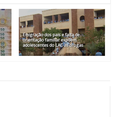
Emigração dos pais e falta de
orientação familiar expõem
adolescentes do LAC às drogas