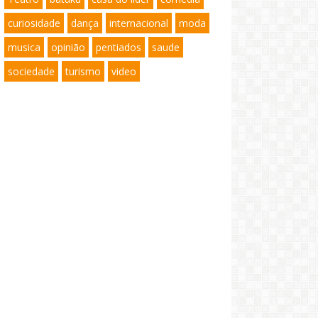
curiosidade
dança
internacional
moda
musica
opinião
pentiados
saude
sociedade
turismo
video