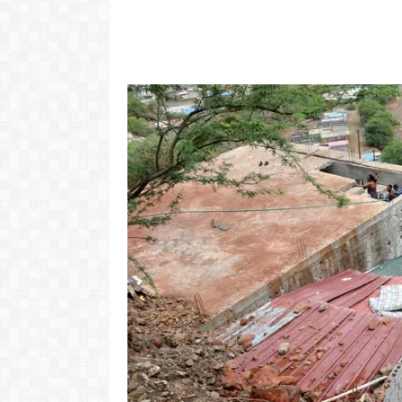
"Com 16 anos
com o Pr
LER