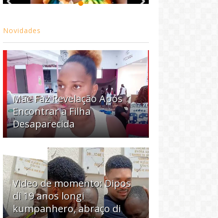
Novidades
Mãe Faz Revelação Após
Encontrar a Filha
Desaparecida
Video de momento: Dipos
di 19 anos longi
kumpanhero, abraço di