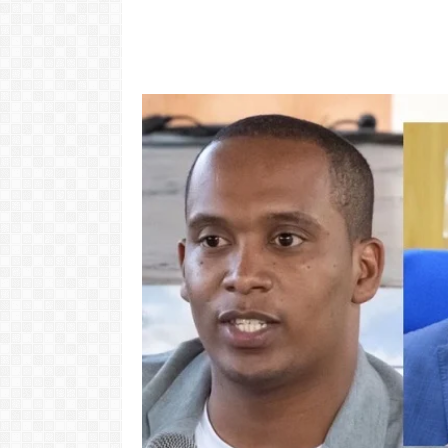
Video: "Tem pessoas ki sa
larga Cabo Verde pa vivi
vida pior na Portugal" -
Video: Tini
Dezabafo
Josslyn e
LER MAIS
LER