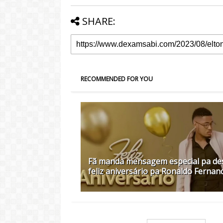
SHARE:
RECOMMENDED FOR YOU
Fã manda mensagem especial pa de
feliz aniversário pa Ronaldo Fernan