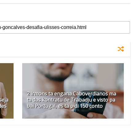
2 irmons ta engana Caboverdianos ma
seja
ta das kontratu de Trabadju e visto pa
des
bai Portugal, es ta pidi 150 conto