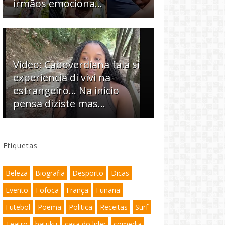
irmãos emociona…
Video: Caboverdiana fala si
experiencia di vivi na
estrangeiro... Na inicio
pensa diziste mas...
Etiquetas
Beleza
Biografia
Desporto
Dicas
Evento
Fofoca
França
Funana
Futebol
Poema
Politica
Receitas
Surf
Teatro
batuku
casa do lider
comedia