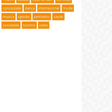
curiosidade
dança
internacional
moda
musica
opinião
pentiados
saude
sociedade
turismo
video