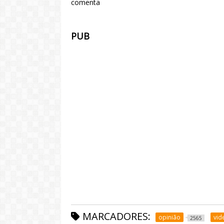
comenta
PUB
MARCADORES:
opinião
vid
2565