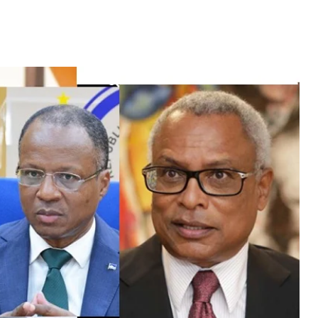
Video: Mãe e Pai
nho conquista
surpreendido na Cabo
m direto...
Verde. Es ka sa speraba
 MAIS
LER MAIS