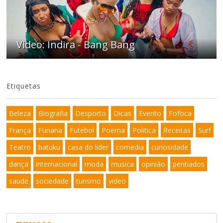
Video: Indira - Bang Bang
Etiquetas
Beleza
Biografia
Desporto
Dicas
Evento
Fofoca
França
Funana
Futebol
Poema
Politica
Receitas
Surf
Teatro
batuku
casa do lider
comedia
curiosidade
dança
internacional
moda
musica
opinião
pentiados
saude
sociedade
turismo
video