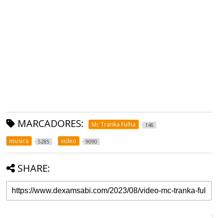
MARCADORES:
Mc Tranka Fulha
146
musica
video
5285
9090
SHARE: