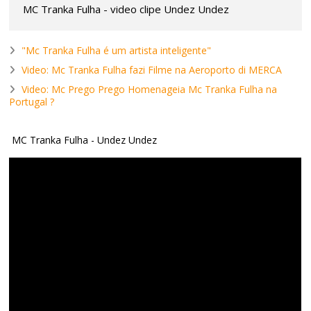
MC Tranka Fulha - video clipe Undez Undez
"Mc Tranka Fulha é um artista inteligente"
Video: Mc Tranka Fulha fazi Filme na Aeroporto di MERCA
Video: Mc Prego Prego Homenageia Mc Tranka Fulha na
Portugal ?
MC Tranka Fulha - Undez Undez