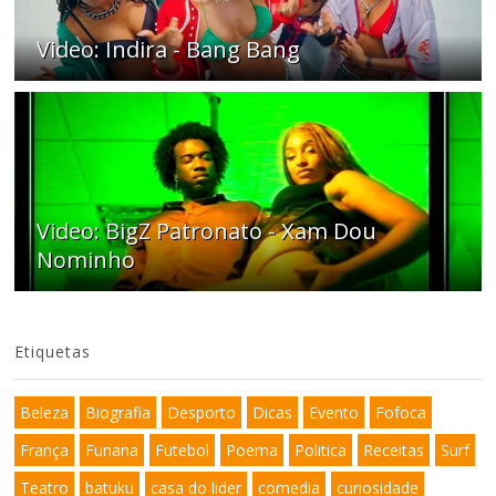
Video: Indira - Bang Bang
Video: BigZ Patronato - Xam Dou
Nominho
Etiquetas
Beleza
Biografia
Desporto
Dicas
Evento
Fofoca
França
Funana
Futebol
Poema
Politica
Receitas
Surf
Teatro
batuku
casa do lider
comedia
curiosidade