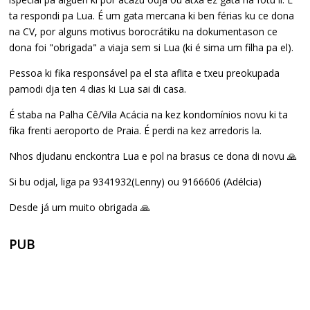
ta respondi pa Lua. É um gata mercana ki ben férias ku ce dona
na CV, por alguns motivus borocrátiku na dokumentason ce
dona foi "obrigada" a viaja sem si Lua (ki é sima um filha pa el).
Pessoa ki fika responsável pa el sta aflita e txeu preokupada
pamodi dja ten 4 dias ki Lua sai di casa.
É staba na Palha Cê/Vila Acácia na kez kondomínios novu ki ta
fika frenti aeroporto de Praia. É perdi na kez arredoris la.
Nhos djudanu enckontra Lua e pol na brasus ce dona di novu 🙏
Si bu odjal, liga pa 9341932(Lenny) ou 9166606 (Adélcia)
Desde já um muito obrigada 🙏
PUB