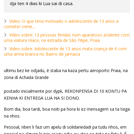
dja ten 4 dias ki Lua sai di casa.
Video: O que teria motivado o adolescente de 13 anos a
cometer crime...
Video sobre: 12 pessoas feridas num aparatoso acidente com
uma viatura Hiace, na estrada de São Filipe, Praia
Video sobre: Adolescente de 13 anos mata criança de 6 com
uma arma branca no Bairro de Jamaica
ultimu bez ke odjadu, é staba na kaza pertu aeroporto Praia, na
zona di Achada Grande
postado inicialmente por dypk, REKONPENSA DI 10 KONTU PA
KENHA KI ENTREGA LUA NA SI DONO.
Bom dia, boa tardi, boa noiti pa hora ki ez mensagem sa ta txiga
na nhos.
Pessoal, nben li fazi um apelu di solidariedadi pa tudu nhos, em
ispecial pa alguen ki por acazu odja ou atxa ez gata na fotu li. É