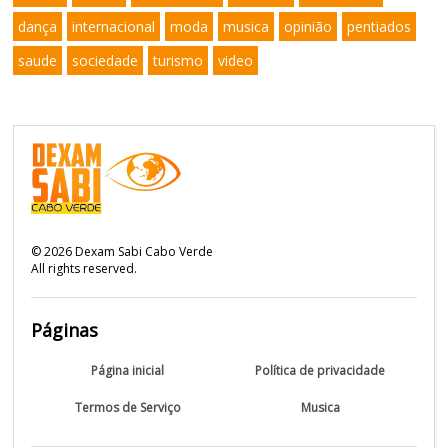
dança
internacional
moda
musica
opinião
pentiados
saude
sociedade
turismo
video
©
2026
Dexam Sabi Cabo Verde
All rights reserved.
Páginas
Página inicial
Política de privacidade
Termos de Serviço
Musica