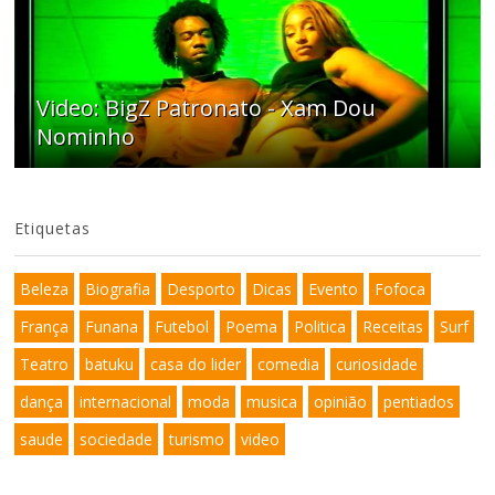
Video: BigZ Patronato - Xam Dou
Nominho
Etiquetas
Beleza
Biografia
Desporto
Dicas
Evento
Fofoca
França
Funana
Futebol
Poema
Politica
Receitas
Surf
Teatro
batuku
casa do lider
comedia
curiosidade
dança
internacional
moda
musica
opinião
pentiados
saude
sociedade
turismo
video