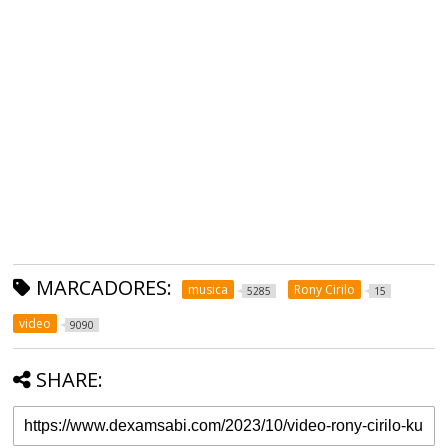
MARCADORES:
musica
Rony Cirilo
5285
15
video
9090
SHARE: