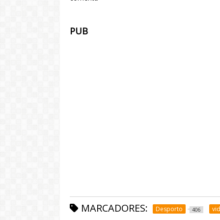
PUB
MARCADORES:
Desporto
vi
406