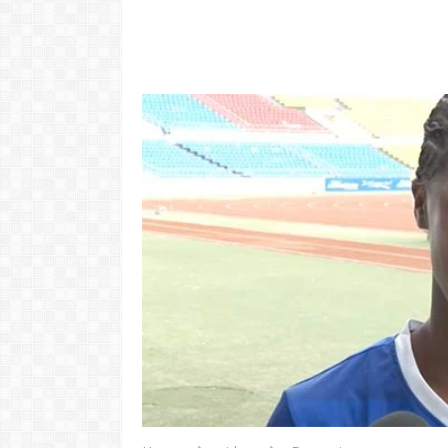
"Com 16 anos
com o Pr
LER