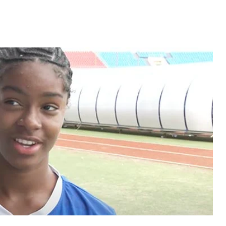
Video: Caboverdiana konta
motivo ki fazel larga
 fui para cama
Portugal pa volta pa Cabo
esidente "
Verde
 MAIS
LER MAIS