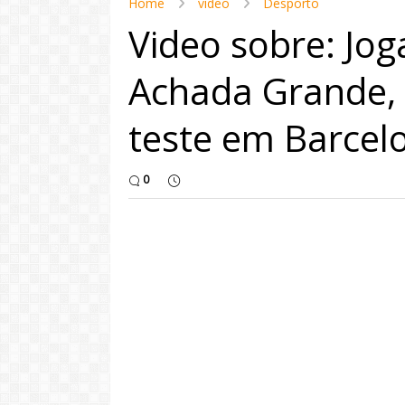
Home
video
Desporto
Video sobre: Jog
Achada Grande, 
teste em Barcel
0