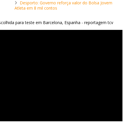
Desporto: Governo reforça valor do Bolsa Jovem
Atleta em 8 mil contos
scolhida para teste em Barcelona, Espanha - reportagem tcv