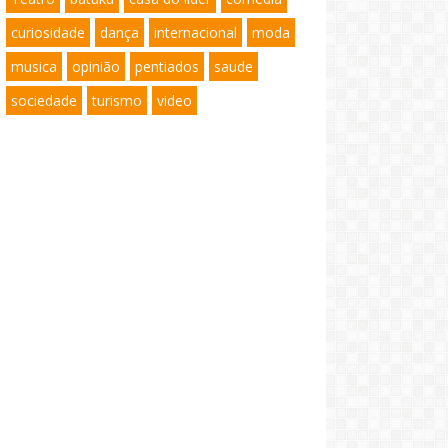
curiosidade
dança
internacional
moda
musica
opinião
pentiados
saude
sociedade
turismo
video