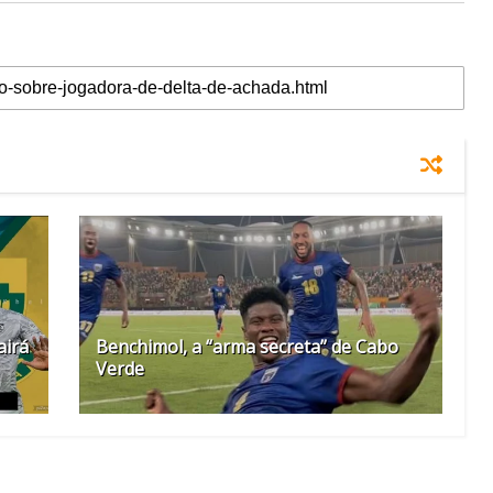
airá
Benchimol, a “arma secreta” de Cabo
Verde