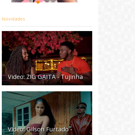
Novidades
Video: ZIG GAITA - Tujinha
Video: Gilson Furtado -