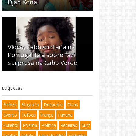
Djan Xona
Video: Caboverdiana na
Portugal fala sobre fazi
surpresa na Cabo Verde
Etiquetas
Beleza
Biografia
Desporto
Dicas
Evento
Fofoca
França
Funana
Futebol
Poema
Politica
Receitas
Surf
Teatro
batuku
casa do lider
comedia