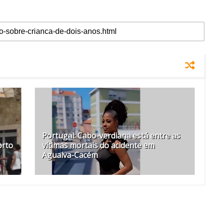
Portugal: Cabo-verdiana está entre as
orto
vítimas mortais do acidente em
Agualva-Cacém