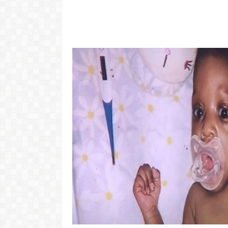
Video: Cabov
motivo ki 
Portugal pa 
Ve
LER