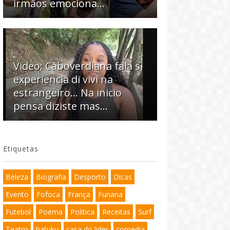
irmãos emociona…
Video: Caboverdiana fala si
experiencia di vivi na
estrangeiro... Na inicio
pensa diziste mas...
Etiquetas
Beleza
Biografia
Desporto
Dicas
Evento
Fofoca
França
Funana
Futebol
Poema
Politica
Receitas
Surf
Teatro
batuku
casa do lider
comedia