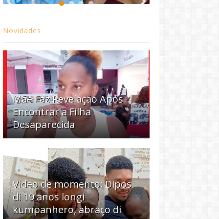
Novidades
Mãe Faz Revelação Após
Encontrar a Filha
Desaparecida
Video de momento: Dipos
di 19 anos longi
kumpanhero, abraço di