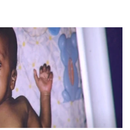
erdiana konta
Video: "Tem pessoas ki sa
fazel larga
larga Cabo Verde pa vivi
volta pa Cabo
vida pior na Portugal" -
rde
Dezabafo
 MAIS
LER MAIS