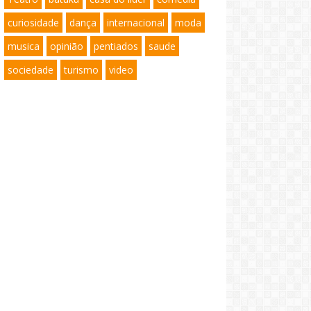
curiosidade
dança
internacional
moda
musica
opinião
pentiados
saude
sociedade
turismo
video