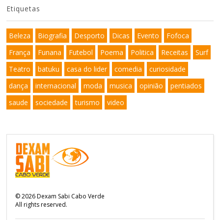
Etiquetas
Beleza
Biografia
Desporto
Dicas
Evento
Fofoca
França
Funana
Futebol
Poema
Politica
Receitas
Surf
Teatro
batuku
casa do lider
comedia
curiosidade
dança
internacional
moda
musica
opinião
pentiados
saude
sociedade
turismo
video
©
2026
Dexam Sabi Cabo Verde
All rights reserved.