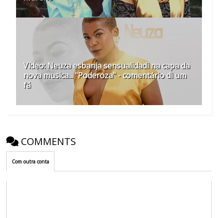
Video: Neuza esbanja sensualidadi na capa da
nova musica... "Poderoza" - comentário di um
fã
COMMENTS
Com outra conta