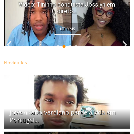
Video: Tininho conquista Josslyn em
direto...
LER MAIS
Novidades
Jovem cabo-verdiano perde a vida em
Portugal...