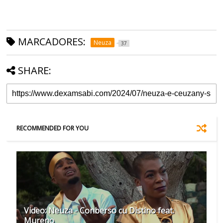
MARCADORES:
Neuza
37
SHARE:
RECOMMENDED FOR YOU
Video: Neuza - Conberso cu Distino feat.
Mureno