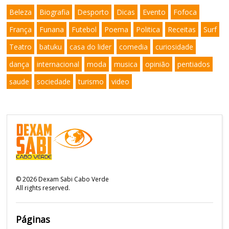
Beleza
Biografia
Desporto
Dicas
Evento
Fofoca
França
Funana
Futebol
Poema
Politica
Receitas
Surf
Teatro
batuku
casa do lider
comedia
curiosidade
dança
internacional
moda
musica
opinião
pentiados
saude
sociedade
turismo
video
©
2026
Dexam Sabi Cabo Verde
All rights reserved.
Páginas