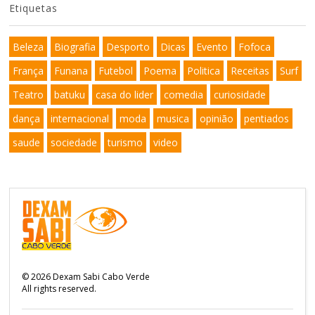
Etiquetas
Beleza
Biografia
Desporto
Dicas
Evento
Fofoca
França
Funana
Futebol
Poema
Politica
Receitas
Surf
Teatro
batuku
casa do lider
comedia
curiosidade
dança
internacional
moda
musica
opinião
pentiados
saude
sociedade
turismo
video
©
2026
Dexam Sabi Cabo Verde
All rights reserved.