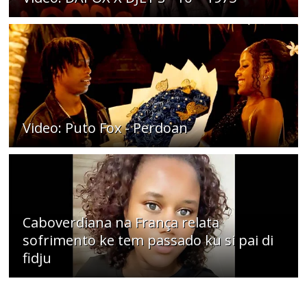
Video: Puto Fox - Perdoan
Caboverdiana na França relata
sofrimento ke tem passado ku si pai di
fidju