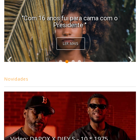
"Com 16 anos fui para cama com o
Presidente "
LER MAIS
Novidades
Video: DAPOX X DJEY S - 10 * 1975