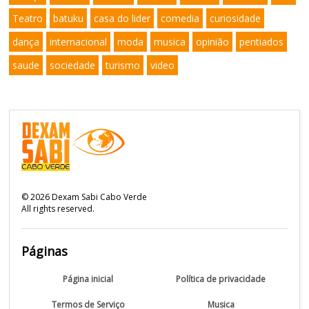
Teatro
batuku
casa do lider
comedia
curiosidade
dança
internacional
moda
musica
opinião
pentiados
saude
sociedade
turismo
video
©
2026
Dexam Sabi Cabo Verde
All rights reserved.
Páginas
Página inicial
Política de privacidade
Termos de Serviço
Musica