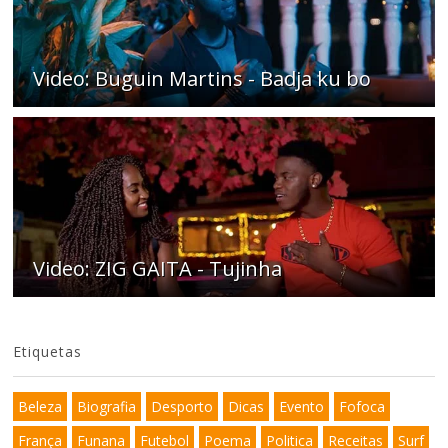
Video: Buguin Martins - Badja ku bo
Video: ZIG GAITA - Tujinha
Etiquetas
Beleza
Biografia
Desporto
Dicas
Evento
Fofoca
França
Funana
Futebol
Poema
Politica
Receitas
Surf