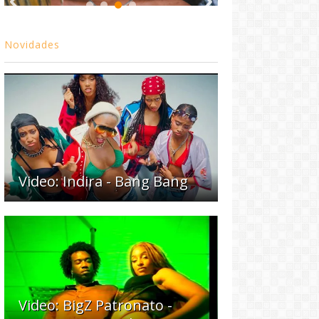
Novidades
Video: Indira - Bang Bang
Video: BigZ Patronato -