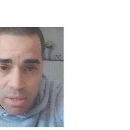
Mãe e Pai
ido na Cabo
Video: Tininho conquista
a sa speraba
Josslyn em direto...
 MAIS
LER MAIS