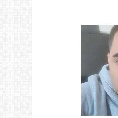
Video: Caboverdiana konta
motivo ki fazel larga
Video: 
Portugal pa volta pa Cabo
surpreend
Verde
Verde. Es k
LER MAIS
LER