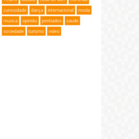
curiosidade
dança
internacional
moda
musica
opinião
pentiados
saude
sociedade
turismo
video