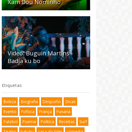
Xam Dou Nominho
Video: Buguin Martins -
Badja ku bo
Etiquetas
Beleza
Biografia
Desporto
Dicas
Evento
Fofoca
França
Funana
Futebol
Poema
Politica
Receitas
Surf
Teatro
batuku
casa do lider
comedia