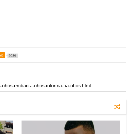
eo
9089