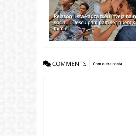
Relason li sta kauza txeu inveja na 
social... "Desculpam pam ser quem k
mim é"
COMMENTS
Com outra conta