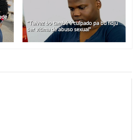
rede
"Talvez bo també é culpado pa bu fidju
ser vítima de abuso sexual"