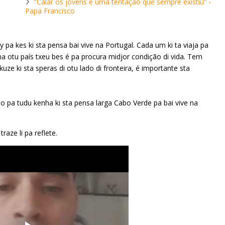
“Calar os jovens é uma tentação que sempre existiu” -
Papa Francisco
pa kes ki sta pensa bai vive na Portugal. Cada um ki ta viaja pa
e na otu país txeu bes é pa procura midjor condição di vida. Tem
uze ki sta speras di otu lado di fronteira, é importante sta
eo pa tudu kenha ki sta pensa larga Cabo Verde pa bai vive na
traze li pa reflete.