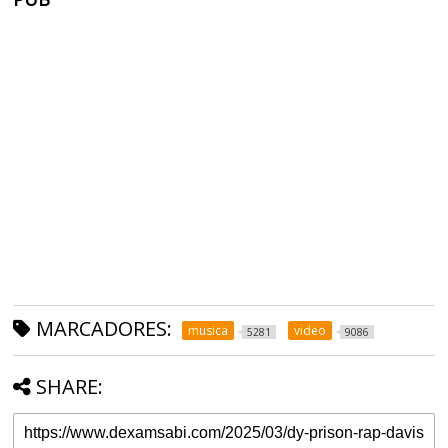
MARCADORES:
musica
video
5281
9086
SHARE: