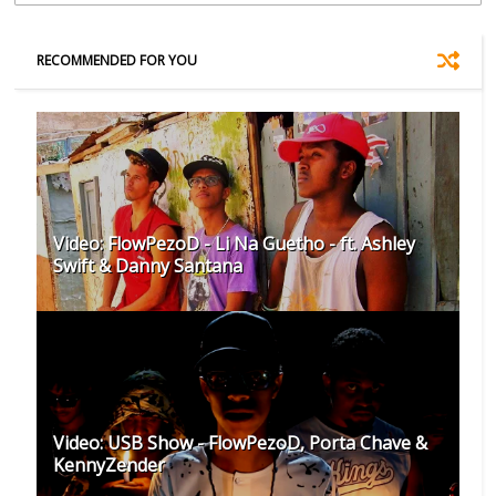
RECOMMENDED FOR YOU
Video: FlowPezoD - Li Na Guetho - ft. Ashley
Swift & Danny Santana
Video: USB Show - FlowPezoD, Porta Chave &
KennyZender