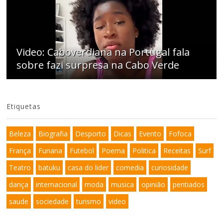
Video: Caboverdiana na Portugal fala
sobre fazi surpresa na Cabo Verde
Etiquetas
Beleza
Biografia
Desporto
Dicas
Evento
Fofoca
França
Funana
Futebol
Poema
Politica
Receitas
Surf
Teatro
batuku
casa do lider
comedia
curiosidade
dança
internacional
moda
musica
opinião
pentiados
saude
sociedade
turismo
video