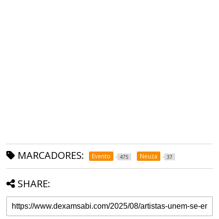
MARCADORES:
Evento
Neuza
475
37
SHARE: