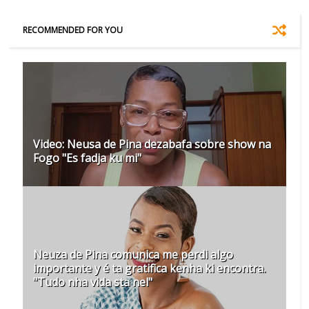
RECOMMENDED FOR YOU
Video: Neusa de Pina dezabafa sobre show na
Fogo "Es fadja ku mi"
Neuza de Pina comunica me perdi algo
importante y é ta gratifica kenha ki encontra.
"Tudo nha vida sta nel"