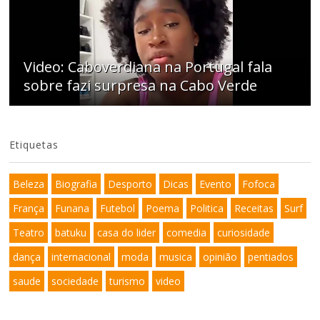
Video: Caboverdiana na Portugal fala
sobre fazi surpresa na Cabo Verde
Etiquetas
Beleza
Biografia
Desporto
Dicas
Evento
Fofoca
França
Funana
Futebol
Poema
Politica
Receitas
Surf
Teatro
batuku
casa do lider
comedia
curiosidade
dança
internacional
moda
musica
opinião
pentiados
saude
sociedade
turismo
video