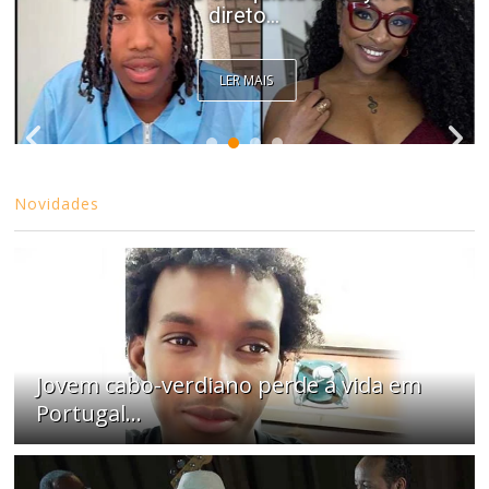
direto...
LER MAIS
Novidades
Jovem cabo-verdiano perde a vida em
Portugal...