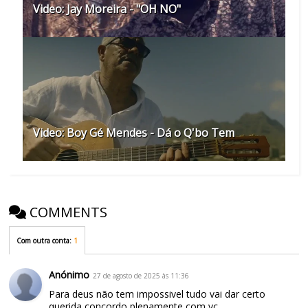
Video: Jay Moreira - "OH NO"
Video: Boy Gé Mendes - Dá o Q'bo Tem
COMMENTS
Com outra conta
:
1
Anónimo
27 de agosto de 2025 às 11:36
Para deus não tem impossivel tudo vai dar certo
querida concordo plenamente com vc.