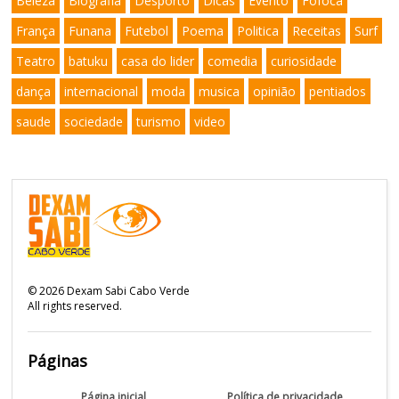
Beleza
Biografia
Desporto
Dicas
Evento
Fofoca
França
Funana
Futebol
Poema
Politica
Receitas
Surf
Teatro
batuku
casa do lider
comedia
curiosidade
dança
internacional
moda
musica
opinião
pentiados
saude
sociedade
turismo
video
©
2026
Dexam Sabi Cabo Verde
All rights reserved.
Páginas
Página inicial
Política de privacidade