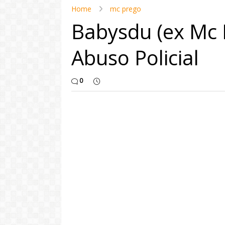
Home
mc prego
Babysdu (ex Mc 
Abuso Policial
0