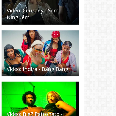
Video: Ceuzany - Sem
Ninguém
Video: Indira - Bang Bang
Video: BigZ Patronato -