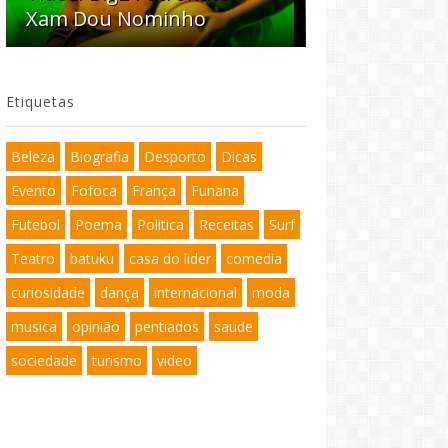
Xam Dou Nominho
Etiquetas
Beleza
Biografia
Desporto
Dicas
Evento
Fofoca
França
Funana
Futebol
Poema
Politica
Receitas
Surf
Teatro
batuku
casa do lider
comedia
curiosidade
dança
internacional
moda
musica
opinião
pentiados
saude
sociedade
turismo
video