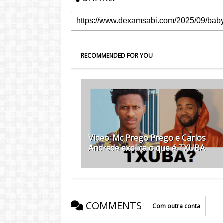
RECOMMENDED FOR YOU
Video: Mc Prego Prego e Carlos
Andrade explica o que é TXUBA
COMMENTS
Com outra conta