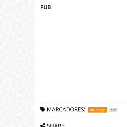
PUB
MARCADORES:
mc prego
147
SHARE: