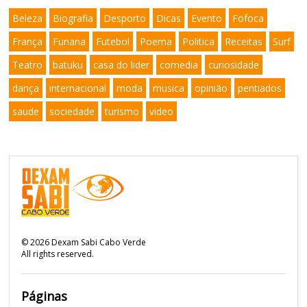
Beleza
Biografia
Desporto
Dicas
Evento
Fofoca
França
Funana
Futebol
Poema
Politica
Receitas
Surf
Teatro
batuku
casa do lider
comedia
curiosidade
dança
internacional
moda
musica
opinião
pentiados
saude
sociedade
turismo
video
©
2026
Dexam Sabi Cabo Verde
All rights reserved.
Páginas