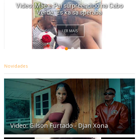
Video: Mãe e Pai surpreendido na Cabo
Verde. Es ka sa speraba
LER MAIS
Novidades
Video: Gilson Furtado - Djan Xona