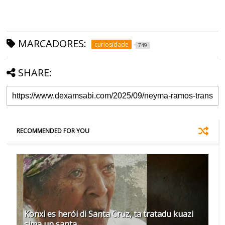
MARCADORES:
curiosidade
749
SHARE:
RECOMMENDED FOR YOU
Konxi es herói di Santa Cruz, ta tratadu kuazi
sima un santa