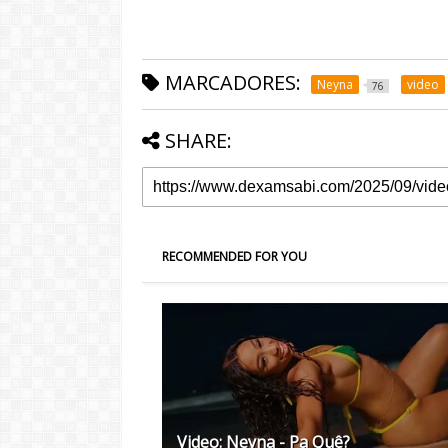
MARCADORES:
Neyna
video
76
SHARE:
RECOMMENDED FOR YOU
Video: Neyna - Pa Quê?