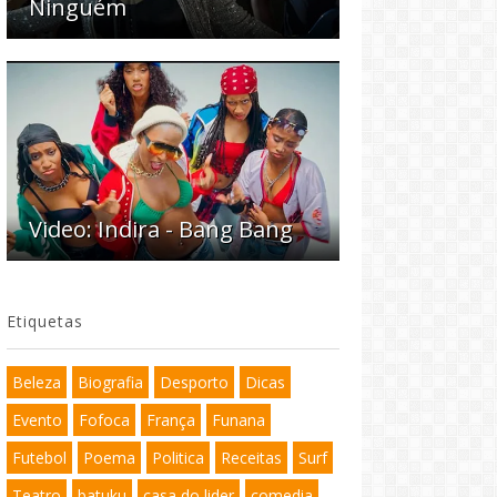
Ninguém
Video: Indira - Bang Bang
Etiquetas
Beleza
Biografia
Desporto
Dicas
Evento
Fofoca
França
Funana
Futebol
Poema
Politica
Receitas
Surf
Teatro
batuku
casa do lider
comedia