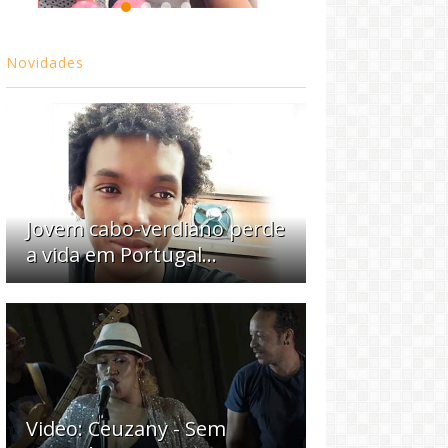
Novidades
Jovem cabo-verdiano perde
a vida em Portugal...
Video: Ceuzany - Sem