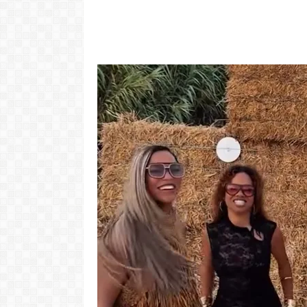
"Com 16 anos
com o Pr
LER