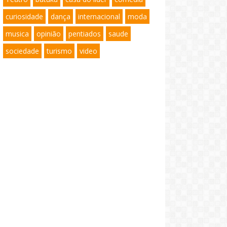
curiosidade
dança
internacional
moda
musica
opinião
pentiados
saude
sociedade
turismo
video