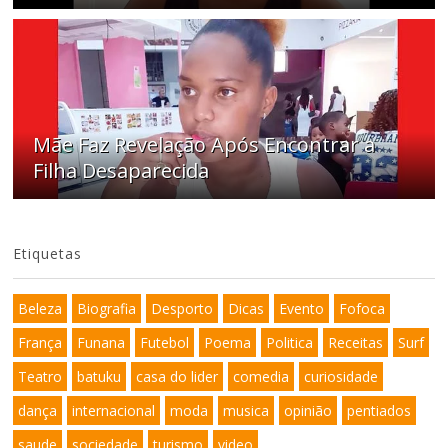
Mãe Faz Revelação Após Encontrar a
Filha Desaparecida
Etiquetas
Beleza
Biografia
Desporto
Dicas
Evento
Fofoca
França
Funana
Futebol
Poema
Politica
Receitas
Surf
Teatro
batuku
casa do lider
comedia
curiosidade
dança
internacional
moda
musica
opinião
pentiados
saude
sociedade
turismo
video