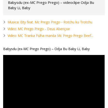
Babysdu (ex-MC Prego Prego) – videoclipe Odja Bu
Baby Li, Baby
Musica: Eity feat. Mc Prego Prego - Rotchu ku Trotchu
Video: MC Prego Prego - Deus Abençoe
Video: MC Tranka Fulha manda Mc Prego Prego Beef...
Babysdu (ex-MC Prego Prego) – Odja Bu Baby Li, Baby