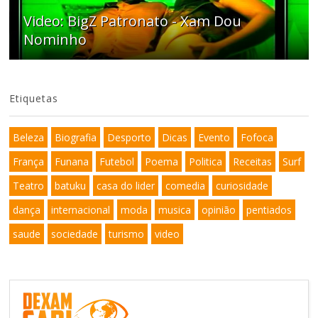
Video: BigZ Patronato - Xam Dou
Nominho
Etiquetas
Beleza
Biografia
Desporto
Dicas
Evento
Fofoca
França
Funana
Futebol
Poema
Politica
Receitas
Surf
Teatro
batuku
casa do lider
comedia
curiosidade
dança
internacional
moda
musica
opinião
pentiados
saude
sociedade
turismo
video