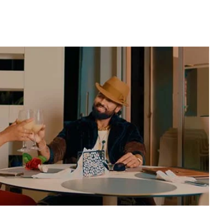
Video: Caboverdiana konta
motivo ki fazel larga
 fui para cama
Portugal pa volta pa Cabo
esidente "
Verde
 MAIS
LER MAIS