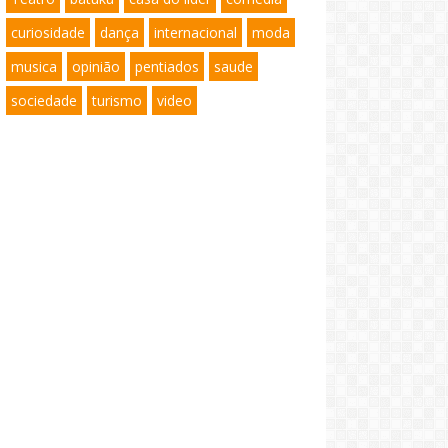
curiosidade
dança
internacional
moda
musica
opinião
pentiados
saude
sociedade
turismo
video