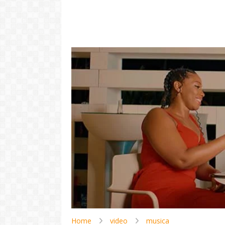
"Com 16 anos
com o Pr
LER
Home
video
musica