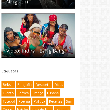
Ninguém
Video: Indira - Bang Bang
Etiquetas
Beleza
Biografia
Desporto
Dicas
Evento
Fofoca
França
Funana
Futebol
Poema
Politica
Receitas
Surf
Teatro
batuku
casa do lider
comedia