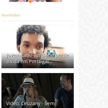
Novidades
Jovem cabo-verdiano perde
a vida em Portugal...
Video: Ceuzany - Sem