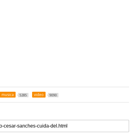
musica
video
5285
9090