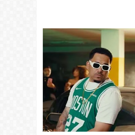
"Com 16 anos
com o Pr
LER