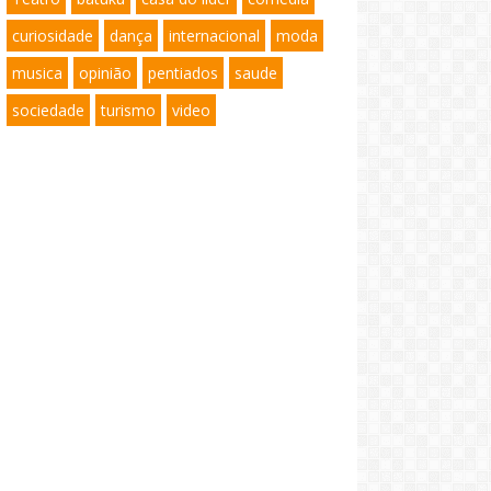
curiosidade
dança
internacional
moda
musica
opinião
pentiados
saude
sociedade
turismo
video