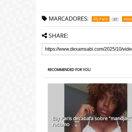
MARCADORES:
Elly Paris
musi
37
SHARE:
RECOMMENDED FOR YOU
Elly Paris dezabafa sobre “mandjak”
racismo