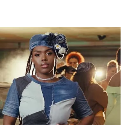
Video: Caboverdiana konta
motivo ki fazel larga
 fui para cama
Portugal pa volta pa Cabo
esidente "
Verde
 MAIS
LER MAIS