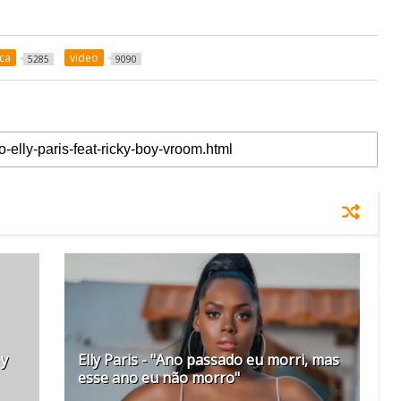
ca
video
5285
9090
 y
Elly Paris - "Ano passado eu morri, mas
esse ano eu não morro"