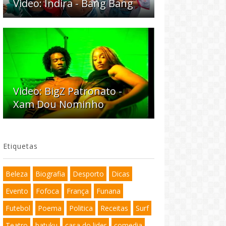
Video: Indira - Bang Bang
Video: BigZ Patronato -
Xam Dou Nominho
Etiquetas
Beleza
Biografia
Desporto
Dicas
Evento
Fofoca
França
Funana
Futebol
Poema
Politica
Receitas
Surf
Teatro
batuku
casa do lider
comedia