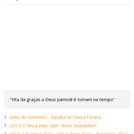
"Nta da graças a Deus pamodi é tomam na tempo"
Video do momento... Batalha de Dança Funana
LOY JTD lança video clipe "Amor Inseparável"
Video: Salvador Sobral - "Amar Pelos Dois"... Eurovision 2017