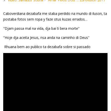
Caboverdiana dezabafa me staba perdido na mundo di iluson, ta
postaba fotos sem ropa y faze otus kuzas errados…
"Djam passa mal na vida, dja bai ti bera morte"
"Hoje dja aceita Jesus, nsa anda na caminho di Deus"
Rhuana bem ao publico ta dezabafa sobre si passado