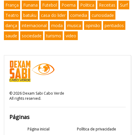
França
Funana
Futebol
Poema
Politica
Receitas
Surf
Teatro
batuku
casa do lider
comedia
curiosidade
dança
internacional
moda
musica
opinião
pentiados
saude
sociedade
turismo
video
©
2026
Dexam Sabi Cabo Verde
All rights reserved.
Páginas
Página inicial
Política de privacidade