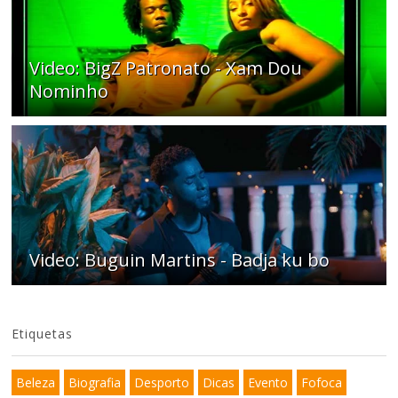
Video: BigZ Patronato - Xam Dou
Nominho
Video: Buguin Martins - Badja ku bo
Etiquetas
Beleza
Biografia
Desporto
Dicas
Evento
Fofoca