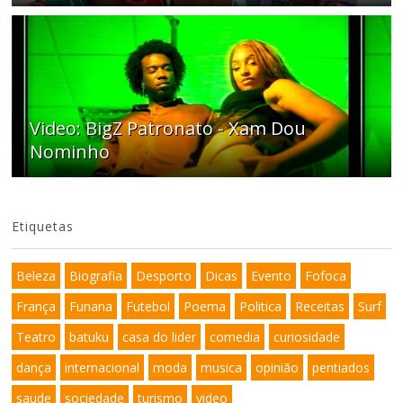
Video: BigZ Patronato - Xam Dou
Nominho
Etiquetas
Beleza
Biografia
Desporto
Dicas
Evento
Fofoca
França
Funana
Futebol
Poema
Politica
Receitas
Surf
Teatro
batuku
casa do lider
comedia
curiosidade
dança
internacional
moda
musica
opinião
pentiados
saude
sociedade
turismo
video