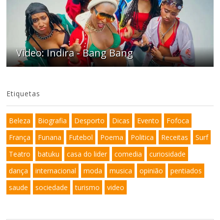
Video: Indira - Bang Bang
Etiquetas
Beleza
Biografia
Desporto
Dicas
Evento
Fofoca
França
Funana
Futebol
Poema
Politica
Receitas
Surf
Teatro
batuku
casa do lider
comedia
curiosidade
dança
internacional
moda
musica
opinião
pentiados
saude
sociedade
turismo
video