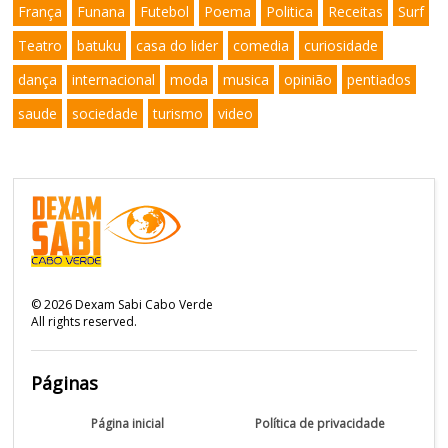
França
Funana
Futebol
Poema
Politica
Receitas
Surf
Teatro
batuku
casa do lider
comedia
curiosidade
dança
internacional
moda
musica
opinião
pentiados
saude
sociedade
turismo
video
©
2026
Dexam Sabi Cabo Verde
All rights reserved.
Páginas
Página inicial
Política de privacidade