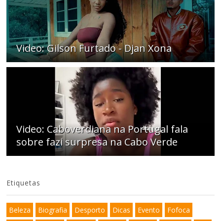
Video: Gilson Furtado - Djan Xona
Video: Caboverdiana na Portugal fala
sobre fazi surpresa na Cabo Verde
Etiquetas
Beleza
Biografia
Desporto
Dicas
Evento
Fofoca