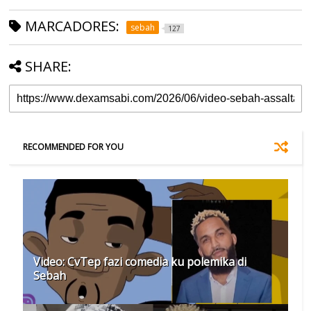
MARCADORES:
sebah
127
SHARE:
RECOMMENDED FOR YOU
Video: CvTep fazi comedia ku polemika di
Sebah